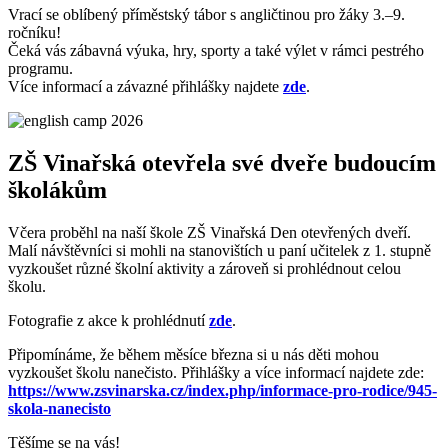
Vrací se oblíbený příměstský tábor s angličtinou pro žáky 3.–9.
ročníku!
Čeká vás zábavná výuka, hry, sporty a také výlet v rámci pestrého
programu.
Více informací a závazné přihlášky najdete
zde
.
ZŠ Vinařská otevřela své dveře budoucím
školákům
Včera proběhl na naší škole ZŠ Vinařská Den otevřených dveří.
Malí návštěvníci si mohli na stanovištích u paní učitelek z 1. stupně
vyzkoušet různé školní aktivity a zároveň si prohlédnout celou
školu.
Fotografie z akce k prohlédnutí
zde
.
Připomínáme, že během měsíce března si u nás děti mohou
vyzkoušet školu nanečisto. Přihlášky a více informací najdete zde:
https://www.zsvinarska.cz/index.php/informace-pro-rodice/945-
skola-nanecisto
Těšíme se na vás!