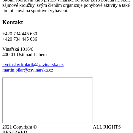
zájmové kroužky, svým členům organizuje pohybové aktivity a také
jim přispívá na sportovní vybavení.
Kontakt
+420 734 445 630
+420 734 445 636
Vinařská 1016/6
400 01 Ústí nad Labem
kvetoslav.kolarik@zsvinarska.cz
martin.pilar@zsvinarska.cz
2021 Copyright ©
DeCe COMPUTERS s.r.o.
ALL RIGHTS
RESERVED.