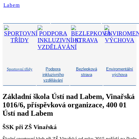
Sportovní třídy
Podpora
Bezlepková
Enviromentální
inkluzivního
strava
výchova
vzdělávání
Základní škola Ústí nad Labem, Vinařská
1016/6, příspěvková organizace, 400 01
Ústí nad Labem
ŠSK při ZŠ Vinařská
Školní sportovní klub při ZŠ Vinařská od roku 2015 pořádá na škole