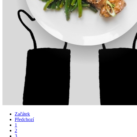
Začátek
Předchozí
1
2
3