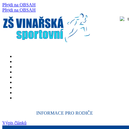
Přejdi na OBSAH
rok
měsíc
rok
měsíc
Přejdi na OBSAH
INFORMACE PRO RODIČE
Výpis článků