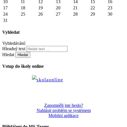
10
11
12
13
14
15
16
17
18
19
20
21
22
23
24
25
26
27
28
29
30
31
Vyhledat
Vyhledávání:
Hleadný text
Hledat
Vstup do školy online
Zapomněli jste heslo?
Nahlásit problém se systémem
Mobilní aplikace
Přihlášení do MS Teams