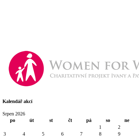
Kalendář akcí
Srpen 2026
po
út
st
čt
pá
so
ne
1
2
3
4
5
6
7
8
9