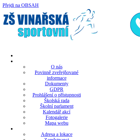
Přejdi na OBSAH
rok
měsíc
rok
měsíc
O nás
Povinně zveřejňované
informace
Dokumenty
GDPR
Prohlášení o přístupnosti
Školská rada
Školní parlament
Kalendář akcí
Fotogalerie
Mapa webu
Adresa a lokace
Zaměstnanci