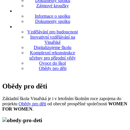
Dokumenty spolku
Zájmové kroužky
Informace o spolku
Dokumenty spolku
Vzdělávání pro budoucnost
Inovativní vzdělávání na
Vinařské
Digitalizujeme školu
Komplexní rekonstrukce
učebny pro přírodní vědy
Ovoce do škol
Obědy pro děti
Obědy pro děti
Základní škola Vinařská je i v letošním školním roce zapojena do
projektu
Obědy pro děti
od obecně prospěšné společnosti
WOMEN
FOR WOMEN
.