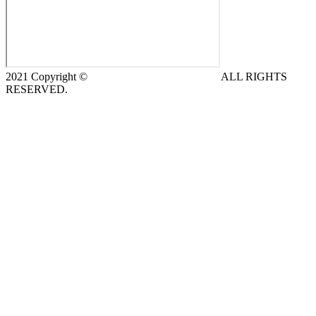
2021 Copyright ©
DeCe COMPUTERS s.r.o.
ALL RIGHTS
RESERVED.