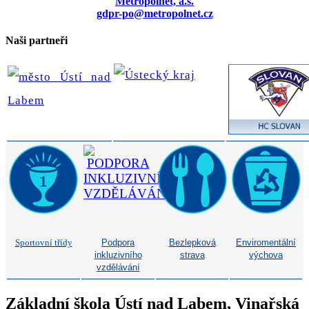
Metropolnet, a.s.
gdpr-po@metropolnet.cz
Naši partneři
Sportovní třídy
Podpora
Bezlepková
Enviromentální
inkluzivního
strava
výchova
vzdělávání
Základní škola Ústí nad Labem, Vinařská