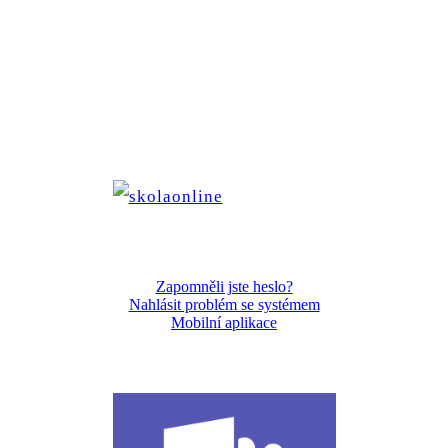
Zapomněli jste heslo?
Nahlásit problém se systémem
Mobilní aplikace