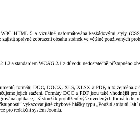
ace W3C HTML 5 a vizuálně naformátována kaskádovými styly (CSS 
jistit správné zobrazení obsahu stránek ve většině používaných prohl
 V2 1.2 a standardem WCAG 2.1 z důvodu nedostatečně přístupného ob
dokumentů formátu DOC, DOCX, XLS, XLSX a PDF, a to zejména z dův
učujeme jejich stažení. Formáty DOC a PDF jsou také vhodnější pro 
grována aplikace, jež slouží k prohlížení výše uvedených formátů dok
ístupnosti“ vykazovat jisté chybové hlášky typu „Použití atributů ´alt
rce pro redakční systém Joomla.