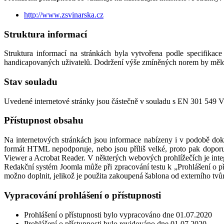
http://www.zsvinarska.cz
Struktura informací
Struktura informací na stránkách byla vytvořena podle specifik
handicapovaných uživatelů. Dodržení výše zmíněných norem by mělo za
Stav souladu
Uvedené internetové stránky jsou částečně v souladu s EN 301 549
Přístupnost obsahu
Na internetových stránkách jsou informace nabízeny i v podobě 
formát HTML nepodporuje, nebo jsou příliš velké, proto pak dopor
Viewer a Acrobat Reader. V některých webových prohlížečích je inte
Redakční systém Joomla může při zpracování testu k „Prohlášení o př
možno doplnit, jelikož je použita zakoupená šablona od externího tvů
Vypracování prohlášení o přístupnosti
Prohlášení o přístupnosti bylo vypracováno dne 01.07.2020
Prohlášení o přístupnosti bylo revidováno dne 01.07.2020