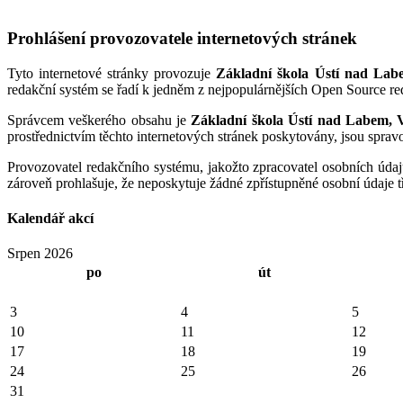
Prohlášení provozovatele internetových stránek
Tyto internetové stránky provozuje
Základní škola Ústí nad Lab
redakční systém se řadí k jedněm z nejpopulárnějších Open Source r
Správcem veškerého obsahu je
Základní škola Ústí nad Labem, V
prostřednictvím těchto internetových stránek poskytovány, jsou spr
Provozovatel redakčního systému, jakožto zpracovatel osobních údaj
zároveň prohlašuje, že neposkytuje žádné zpřístupněné osobní údaje 
Kalendář akcí
Srpen 2026
po
út
3
4
5
10
11
12
17
18
19
24
25
26
31