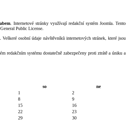
Labem
. Internetové stránky využívají redakční systém Joomla. Tento
General Public License.
. Veškeré osobní údaje návštěvníků internetových stránek, které jsou
ném redakčním systému dostatečně zabezpečeny proti ztrátě a úniku a
so
ne
1
2
8
9
15
16
22
23
29
30