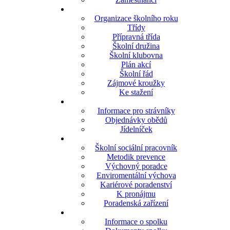
Organizace školního roku
Třídy
Přípravná třída
Školní družina
Školní klubovna
Plán akcí
Školní řád
Zájmové kroužky
Ke stažení
Informace pro strávníky
Objednávky obědů
Jídelníček
Školní sociální pracovník
Metodik prevence
Výchovný poradce
Enviromentální výchova
Kariérové poradenství
K pronájmu
Poradenská zařízení
Informace o spolku