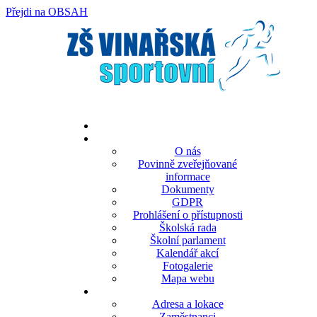
Přejdi na OBSAH
rok
měsíc
rok
měsíc
O nás
Povinně zveřejňované
informace
Dokumenty
GDPR
Prohlášení o přístupnosti
Školská rada
Školní parlament
Kalendář akcí
Fotogalerie
Mapa webu
Adresa a lokace
Zaměstnanci