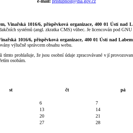
e-mail:
pristupnost@dia.gov.cz
em, Vinařská 1016/6, příspěvková organizace, 400 01 Ústí nad 
edakčních systémů (angl. zkratka CMS) vůbec. Je licencován pod GNU 
inařská 1016/6, příspěvková organizace, 400 01 Ústí nad Labem
avovány výlučně správcem obsahu webu.
ů tímto prohlašuje, že jsou osobní údaje zpracovávané v jí provozova
třetím osobám.
st
čt
pá
6
7
13
14
20
21
27
28