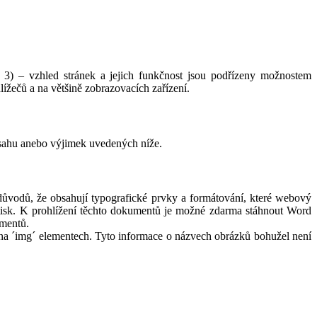
3) – vzhled stránek a jejich funkčnost jsou podřízeny možnostem
ížečů a na většině zobrazovacích zařízení.
sahu anebo výjimek uvedených níže.
odů, že obsahují typografické prvky a formátování, které webový
tisk. K prohlížení těchto dokumentů je možné zdarma stáhnout Word
umentů.
´ na ´img´ elementech. Tyto informace o názvech obrázků bohužel není