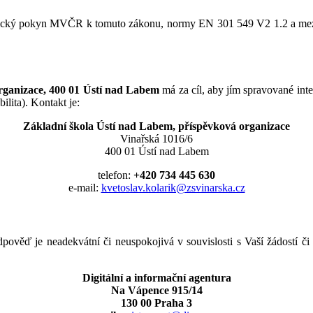
todický pokyn MVČR k tomuto zákonu, normy EN 301 549 V2 1.2 a mezi
rganizace, 400 01 Ústí nad Labem
má za cíl, aby jím spravované inte
ilita). Kontakt je:
Základní škola Ústí nad Labem, příspěvková organizace
Vinařská 1016/6
400 01 Ústí nad Labem
telefon:
+420 734 445 630
e-mail:
kvetoslav.kolarik@zsvinarska.cz
ověď je neadekvátní či neuspokojivá v souvislosti s Vaší žádostí či
Digitální a informační agentura
Na Vápence 915/14
130 00 Praha 3