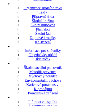
Organizace školního roku
Třídy
Přípravná třída
Školní družina
Školní klubovna
Plán akcí
Školní řád
Zájmové kroužky
Ke stažení
Informace pro strávníky
Objednávky obědů
Jídelníček
Školní sociální pracovník
Metodik prevence
Výchovný poradce
Enviromentální výchova
Kariérové poradenství
K pronájmu
Poradenská zařízení
Informace o spolku
Dokumenty spolku