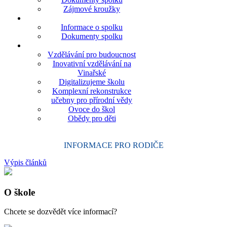
Zájmové kroužky
Informace o spolku
Dokumenty spolku
Vzdělávání pro budoucnost
Inovativní vzdělávání na
Vinařské
Digitalizujeme školu
Komplexní rekonstrukce
učebny pro přírodní vědy
Ovoce do škol
Obědy pro děti
INFORMACE PRO RODIČE
Výpis článků
O škole
Chcete se dozvědět více informací?