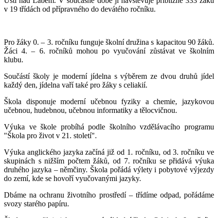
Ústí nad Labem. V současné době ji navštěvuje přibližně 333 žáků
v 19 třídách od přípravného do devátého ročníku.
Pro žáky 0. – 3. ročníku funguje školní družina s kapacitou 90 žáků.
Žáci 4. – 6. ročníků mohou po vyučování zůstávat ve školním
klubu.
Součástí školy je moderní jídelna s výběrem ze dvou druhů jídel
každý den, jídelna vaří také pro žáky s celiakií.
Škola disponuje moderní učebnou fyziky a chemie, jazykovou
učebnou, hudebnou, učebnou informatiky a tělocvičnou.
Výuka ve škole probíhá podle školního vzdělávacího programu
"Škola pro život v 21. století".
Výuka anglického jazyka začíná již od 1. ročníku, od 3. ročníku ve
skupinách s nižším počtem žáků, od 7. ročníku se přidává výuka
druhého jazyka – němčiny. Škola pořádá výlety i pobytové výjezdy
do zemí, kde se hovoří vyučovanými jazyky.
Dbáme na ochranu životního prostředí – třídíme odpad, pořádáme
svozy starého papíru.