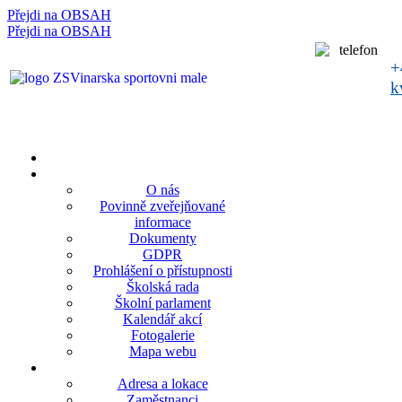
Přejdi na OBSAH
rok
měsíc
rok
měsíc
Přejdi na OBSAH
+
k
O nás
Povinně zveřejňované
informace
Dokumenty
GDPR
Prohlášení o přístupnosti
Školská rada
Školní parlament
Kalendář akcí
Fotogalerie
Mapa webu
Adresa a lokace
Zaměstnanci