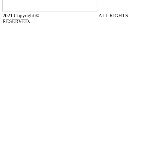
2021 Copyright ©
DeCe COMPUTERS s.r.o.
ALL RIGHTS
RESERVED.