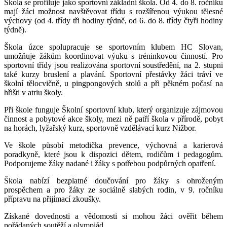
Škola se profiluje jako sportovní základní škola. Od 4. do 8. ročníku
mají žáci možnost navštěvovat třídu s rozšířenou výukou tělesné
výchovy (od 4. třídy tři hodiny týdně, od 6. do 8. třídy čtyři hodiny
týdně).
Škola úzce spolupracuje se sportovním klubem HC Slovan,
umožňuje žákům koordinovat výuku s tréninkovou činností. Pro
sportovní třídy jsou realizována sportovní soustředění, na 2. stupni
také kurzy bruslení a plavání. Sportovní přestávky žáci tráví ve
školní tělocvičně, u pingpongových stolů a při pěkném počasí na
hřišti v atriu školy.
Při škole funguje Školní sportovní klub, který organizuje zájmovou
činnost a pobytové akce školy, mezi ně patří škola v přírodě, pobyt
na horách, lyžařský kurz, sportovně vzdělávací kurz Nižbor.
Ve škole působí metodička prevence, výchovná a karierová
poradkyně, které jsou k dispozici dětem, rodičům i pedagogům.
Podporujeme žáky nadané i žáky s potřebou podpůrných opatření.
Škola nabízí bezplatné doučování pro žáky s ohroženým
prospěchem a pro žáky ze sociálně slabých rodin, v 9. ročníku
přípravu na přijímací zkoušky.
Získané dovednosti a vědomosti si mohou žáci ověřit během
pořádaných soutěží a olympiád.