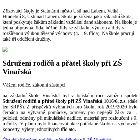
Zřizovatel školy je Statutární město Ústí nad Labem, Velká
Hradební 8, Ústí nad Labem. Škola je zřízena jako základní škola,
která poskytuje žákům základní vzdělání dané zákonem. Na škole je
jedna přípravná třída, běžné třídy se základní výukou a třídy s
rozšířenou výukou tělesné výchovy (4. – 9. třída). Na škole pracují
také tři oddělení družiny.
Sdružení rodičů a přátel školy při ZŠ
Vinařská
Vážení rodiče, zákonní zástupci,
na základní škole Vinařská byl v loňském roce založen spolek
Sdružení rodičů a přátel školy při ZŠ Vinařská 1016/6, z.s.
(dále
jen SRPŠ). Z příspěvků vybraných pro školní rok 2019/2020 bylo
čerpáno na výtvarné pomůcky, odměny pro nejlepší žáky za 1.
pololetí, odměny při mikulášské nadílce, materiál pro rozloučení s 9.
ročníky. V plánu bylo financovat akce pořádané školou – výchovné
koncerty, výlety jednotlivých tříd atd.
Číst dál: Sdružení rodičů a přátel školy při ZŠ Vinařská