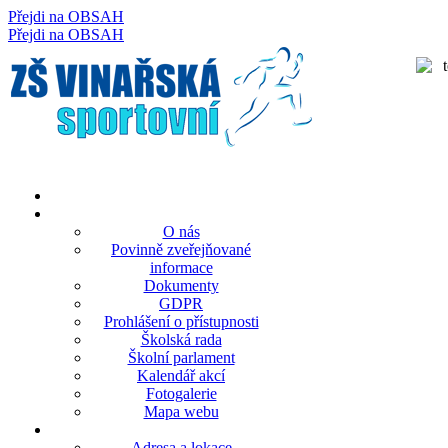
Přejdi na OBSAH
rok
měsíc
rok
měsíc
Přejdi na OBSAH
O nás
Povinně zveřejňované
informace
Dokumenty
GDPR
Prohlášení o přístupnosti
Školská rada
Školní parlament
Kalendář akcí
Fotogalerie
Mapa webu
Adresa a lokace