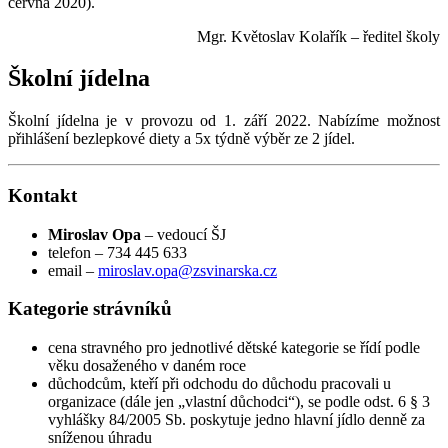
června 2020).
Mgr. Květoslav Kolařík – ředitel školy
Školní jídelna
Školní jídelna je v provozu od 1. září 2022. Nabízíme možnost
přihlášení bezlepkové diety a 5x týdně výběr ze 2 jídel.
Kontakt
Miroslav Opa
– vedoucí ŠJ
telefon – 734 445 633
email –
miroslav.opa@zsvinarska.cz
Kategorie strávníků
cena stravného pro jednotlivé dětské kategorie se řídí podle
věku dosaženého v daném roce
důchodcům, kteří při odchodu do důchodu pracovali u
organizace (dále jen „vlastní důchodci“), se podle odst. 6 § 3
vyhlášky 84/2005 Sb. poskytuje jedno hlavní jídlo denně za
sníženou úhradu