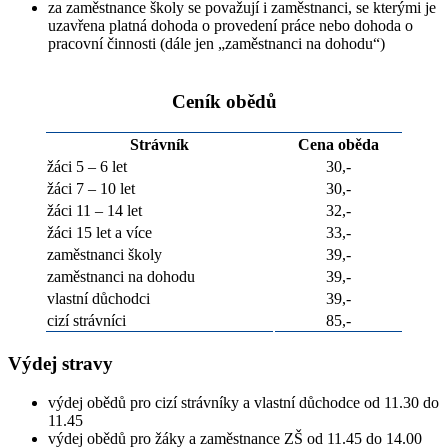
za zaměstnance školy se považují i zaměstnanci, se kterými je
uzavřena platná dohoda o provedení práce nebo dohoda o
pracovní činnosti (dále jen „zaměstnanci na dohodu“)
Ceník obědů
Strávník
Cena oběda
žáci 5 – 6 let
30,-
žáci 7 – 10 let
30,-
žáci 11 – 14 let
32,-
žáci 15 let a více
33,-
zaměstnanci školy
39,-
zaměstnanci na dohodu
39,-
vlastní důchodci
39,-
cizí strávníci
85,-
Výdej stravy
výdej obědů pro cizí strávníky a vlastní důchodce od 11.30 do
11.45
výdej obědů pro žáky a zaměstnance ZŠ od 11.45 do 14.00