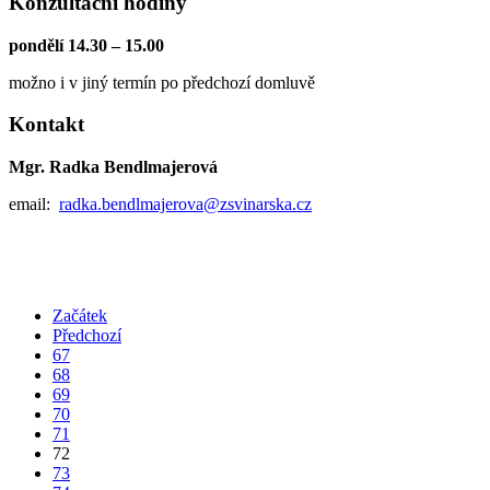
Konzultační hodiny
pondělí 14.30 – 15.00
možno i v jiný termín po předchozí domluvě
Kontakt
Mgr. Radka Bendlmajerová
email:
radka.bendlmajerova@zsvinarska.cz
Začátek
Předchozí
67
68
69
70
71
72
73