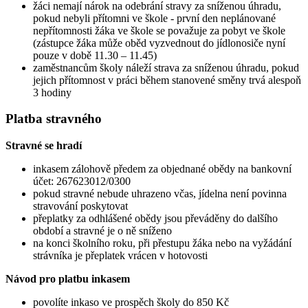
žáci nemají nárok na odebrání stravy za sníženou úhradu,
pokud nebyli přítomni ve škole - první den neplánované
nepřítomnosti žáka ve škole se považuje za pobyt ve škole
(zástupce žáka může oběd vyzvednout do jídlonosiče nyní
pouze v době 11.30 – 11.45)
zaměstnancům školy náleží strava za sníženou úhradu, pokud
jejich přítomnost v práci během stanovené směny trvá alespoň
3 hodiny
Platba stravného
Stravné se hradí
inkasem zálohově předem za objednané obědy na bankovní
účet: 267623012/0300
pokud stravné nebude uhrazeno včas, jídelna není povinna
stravování poskytovat
přeplatky za odhlášené obědy jsou převáděny do dalšího
období a stravné je o ně sníženo
na konci školního roku, při přestupu žáka nebo na vyžádání
strávníka je přeplatek vrácen v hotovosti
Návod pro platbu inkasem
povolíte inkaso ve prospěch školy do 850 Kč