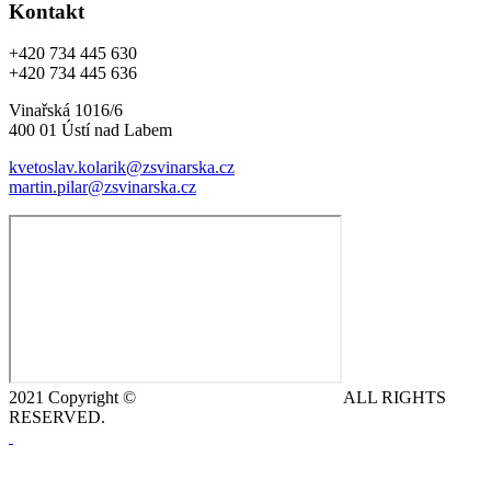
Kontakt
+420 734 445 630
+420 734 445 636
Vinařská 1016/6
400 01 Ústí nad Labem
kvetoslav.kolarik@zsvinarska.cz
martin.pilar@zsvinarska.cz
2021 Copyright ©
DeCe COMPUTERS s.r.o.
ALL RIGHTS
RESERVED.