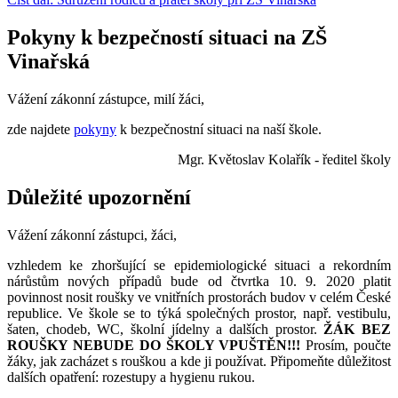
Pokyny k bezpečností situaci na ZŠ
Vinařská
Vážení zákonní zástupce, milí žáci,
zde najdete
pokyny
k bezpečnostní situaci na naší škole.
Mgr. Květoslav Kolařík - ředitel školy
Důležité upozornění
Vážení zákonní zástupci, žáci,
vzhledem ke zhoršující se epidemiologické situaci a rekordním
nárůstům nových případů bude od čtvrtka 10. 9. 2020 platit
povinnost nosit roušky ve vnitřních prostorách budov v celém České
republice. Ve škole se to týká společných prostor, např. vestibulu,
šaten, chodeb, WC, školní jídelny a dalších prostor.
ŽÁK BEZ
ROUŠKY NEBUDE DO ŠKOLY VPUŠTĚN!!!
Prosím, poučte
žáky, jak zacházet s rouškou a kde ji používat. Připomeňte důležitost
dalších opatření: rozestupy a hygienu rukou.