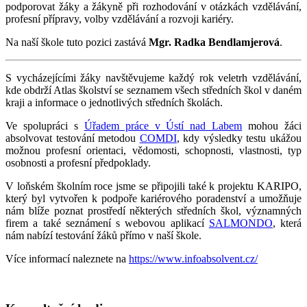
podporovat žáky a žákyně při rozhodování v otázkách vzdělávání,
profesní přípravy, volby vzdělávání a rozvoji kariéry.
Na naší škole tuto pozici zastává
Mgr. Radka Bendlamjerová
.
S vycházejícími žáky navštěvujeme každý rok veletrh vzdělávání,
kde obdrží Atlas školství se seznamem všech středních škol v daném
kraji a informace o jednotlivých středních školách.
Ve spolupráci s
Úřadem práce v Ústí nad Labem
mohou žáci
absolvovat testování metodou
COMDI
, kdy výsledky testu ukážou
možnou profesní orientaci, vědomosti, schopnosti, vlastnosti, typ
osobnosti a profesní předpoklady.
V loňském školním roce jsme se připojili také k projektu KARIPO,
který byl vytvořen k podpoře kariérového poradenství a umožňuje
nám blíže poznat prostředí některých středních škol, významných
firem a také seznámení s webovou aplikací
SALMONDO
, která
nám nabízí testování žáků přímo v naší škole.
Více informací naleznete na
https://www.infoabsolvent.cz/