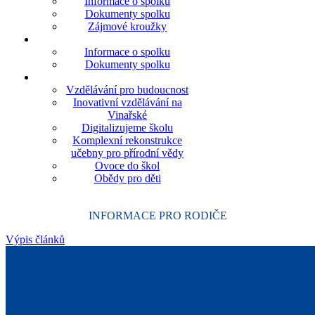
Informace o spolku
Dokumenty spolku
Zájmové kroužky
Informace o spolku
Dokumenty spolku
Vzdělávání pro budoucnost
Inovativní vzdělávání na
Vinařské
Digitalizujeme školu
Komplexní rekonstrukce
učebny pro přírodní vědy
Ovoce do škol
Obědy pro děti
INFORMACE PRO RODIČE
Výpis článků