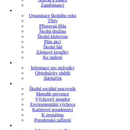
Zaměstnanci
Organizace školního roku
Třídy
Přípravná třída
Školní družina
Školní klubovna
Plán akcí
Školní řád
Zájmové kroužky
Ke stažení
Informace pro strávníky
Objednávky obědů
Jídelníček
Školní sociální pracovník
Metodik prevence
Výchovný poradce
Enviromentální výchova
Kariérové poradenství
K pronájmu
Poradenská zařízení