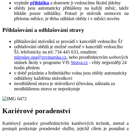
vyplníte
přihlášku
a donesete ji vedoucímu školní jídelny
obědy jsou automaticky přihlášeny na každý měsíc, takže
hlídáte pouze odhlášky. Pokud je strávník nemocen na
přelomu měsíce, je třeba odhlásit obědy i v měsíci novém
Přihlašování a odhlašování stravy
přihlašování strávníků se provádí v kanceláři vedoucího ŠJ
odhlašování obědů je možné osobně v kanceláři vedoucího
ŠJ, telefonicky na tel: 734 445 633, emailem:
miroslav.opa@zsvinarska.cz
, nebo prostřednictvím webových
stránek školy v programu VIS
Strava.cz
- vždy nejpozději 24
hodin předem
v době prázdnin a ředitelského volna jsou obědy automaticky
odhlášeny každému strávníkovi
neodhlášená strava je strávníkovi účtována, náhrada za
neodhlášenou stravu se neposkytuje
Kariérové poradenství
Kariérový poradce prostřednictvím kariérových technik, metod a
postupů poskytuje poradenské služby, jejichž cílem je pomáhat a