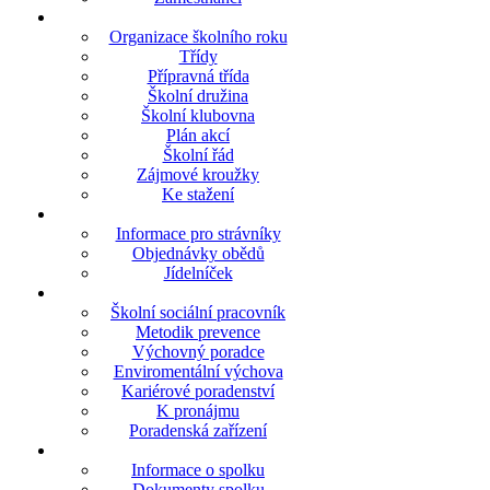
Organizace školního roku
Třídy
Přípravná třída
Školní družina
Školní klubovna
Plán akcí
Školní řád
Zájmové kroužky
Ke stažení
Informace pro strávníky
Objednávky obědů
Jídelníček
Školní sociální pracovník
Metodik prevence
Výchovný poradce
Enviromentální výchova
Kariérové poradenství
K pronájmu
Poradenská zařízení
Informace o spolku
Dokumenty spolku