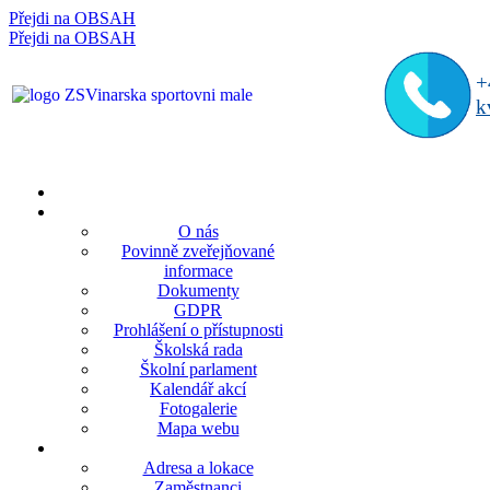
Přejdi na OBSAH
rok
měsíc
rok
měsíc
Přejdi na OBSAH
+
k
O nás
Povinně zveřejňované
informace
Dokumenty
GDPR
Prohlášení o přístupnosti
Školská rada
Školní parlament
Kalendář akcí
Fotogalerie
Mapa webu
Adresa a lokace
Zaměstnanci