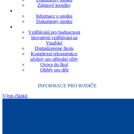
Zájmové kroužky
Informace o spolku
Dokumenty spolku
Vzdělávání pro budoucnost
Inovativní vzdělávání na
Vinařské
Digitalizujeme školu
Komplexní rekonstrukce
učebny pro přírodní vědy
Ovoce do škol
Obědy pro děti
INFORMACE PRO RODIČE
Výpis článků