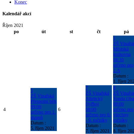
Konec
Kalendář akcí
Říjen 2021
po
út
st
čt
pá
1
ZŠ Vinařs
Městská
knihovna
08:30
určeno pro
2.A
Datum :
1. říjen 20
7
8
5
ZŠ Vinařská
ZŠ Vinařs
ZŠ Vinařská
Atletický
Tonda Oba
Přespolní běh
čtyřboj
08:00
09:00
4
6
08:00
určeno pro
určeno pro 1.
určeno pro 6.
všechny
stupeň
- 9. ročníky
ročníky
Datum :
Datum :
Datum :
5. říjen 2021
7. říjen 2021
8. říjen 20