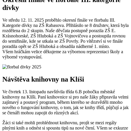
dívky
Ve středu 12. 11. 2025 proběhlo okresní finále ve florbalu III.
Kategorie dívky na ZŠ Rabasova. Přihlásilo se 8 družstev, která byla
rozdělena do 2 skupin. Naše děvčata postupně porazila ZŠ E.
Krásnohorské, ZŠ Hluboká a ZŠ Vojnovičova a postoupila rovnou
do semifinále, kde se utkala se ZŠ Povrly. Po vítězství si ve finále
poradila opět se ZŠ Hluboká a obsadila nádherné 1. místo.
Všem hráčkám velice děkujeme za výbornou reprezentaci školy a
výborné vystupování.
Návštěva knihovny na Klíši
Ve čtvrtek 13. listopadu navštívila třída 6.B pobočku městské
knihovny na Klíši. Paní knihovnice si pro naše žáky připravila velmi
zajímavý a poutavý program, během kterého se dozvěděli mnoho
nového o fungování knihovny, o tom, jak se knihy třídí, půjčují a jak
se čtenáři mohou zapojit do různých akcí.
Žáci si také mohli prohlédnout knihovnu, projít se mezi regály
plnými knih a odnést si spoustu tipů na nové čtení. Všem se exkurze