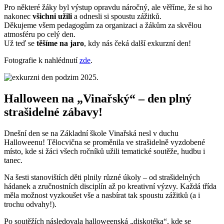
Pro některé žáky byl výstup opravdu náročný, ale věříme, že si ho
nakonec
všichni užili
a odnesli si spoustu zážitků.
Děkujeme všem pedagogům za organizaci a žákům za skvělou
atmosféru po celý den.
Už teď se
těšíme na jaro
, kdy nás čeká další exkurzní den!
Fotografie k nahlédnutí
zde
.
.
Halloween na „Vinařský“ – den plný
strašidelné zábavy!
Dnešní den se na Základní škole Vinařská nesl v duchu
Halloweenu! Tělocvična se proměnila ve strašidelně vyzdobené
místo, kde si žáci všech ročníků užili tematické soutěže, hudbu i
tanec.
Na šesti stanovištích děti plnily různé úkoly – od strašidelných
hádanek a zručnostních disciplín až po kreativní výzvy. Každá třída
měla možnost vyzkoušet vše a nasbírat tak spoustu zážitků (a i
trochu odvahy!).
Po soutěžích následovala halloweenská „diskotéka“, kde se