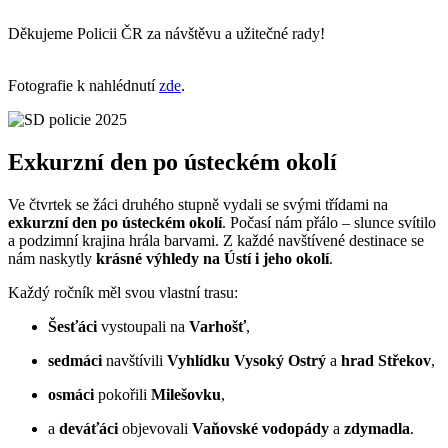
Děkujeme Policii ČR za návštěvu a užitečné rady!
Fotografie k nahlédnutí
zde
.
Exkurzní den po ústeckém okolí
Ve čtvrtek se žáci druhého stupně vydali se svými třídami na
exkurzní den po ústeckém okolí
. Počasí nám přálo – slunce svítilo
a podzimní krajina hrála barvami. Z každé navštívené destinace se
nám naskytly
krásné výhledy na Ústí i jeho okolí
.
Každý ročník měl svou vlastní trasu:
Šesťáci
vystoupali na
Varhošť
,
sedmáci
navštívili
Vyhlídku Vysoký Ostrý
a
hrad Střekov
,
osmáci
pokořili
Milešovku
,
a
deváťáci
objevovali
Vaňovské vodopády
a
zdymadla
.