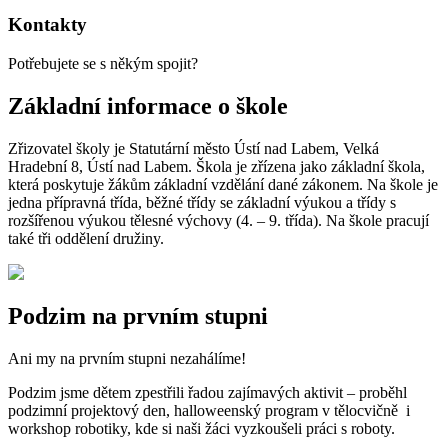
Kontakty
Potřebujete se s někým spojit?
Základní informace o škole
Zřizovatel školy je Statutární město Ústí nad Labem, Velká
Hradební 8, Ústí nad Labem. Škola je zřízena jako základní škola,
která poskytuje žákům základní vzdělání dané zákonem. Na škole je
jedna přípravná třída, běžné třídy se základní výukou a třídy s
rozšířenou výukou tělesné výchovy (4. – 9. třída). Na škole pracují
také tři oddělení družiny.
Podzim na prvním stupni
Ani my na prvním stupni nezahálíme!
Podzim jsme dětem zpestřili řadou zajímavých aktivit – proběhl
podzimní projektový den, halloweenský program v tělocvičně i
workshop robotiky, kde si naši žáci vyzkoušeli práci s roboty.