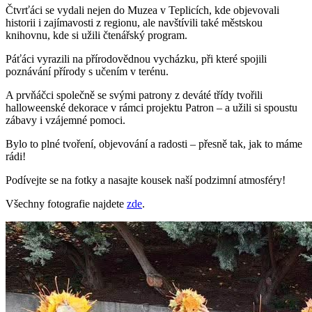
Čtvrťáci se vydali nejen do Muzea v Teplicích, kde objevovali
historii i zajímavosti z regionu, ale navštívili také městskou
knihovnu, kde si užili čtenářský program.
Páťáci vyrazili na přírodovědnou vycházku, při které spojili
poznávání přírody s učením v terénu.
A prvňáčci společně se svými patrony z deváté třídy tvořili
halloweenské dekorace v rámci projektu Patron – a užili si spoustu
zábavy i vzájemné pomoci.
Bylo to plné tvoření, objevování a radosti – přesně tak, jak to máme
rádi!
Podívejte se na fotky a nasajte kousek naší podzimní atmosféry!
Všechny fotografie najdete
zde
.