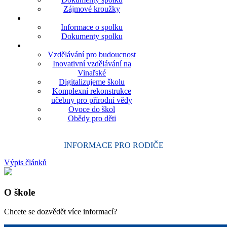
Zájmové kroužky
Informace o spolku
Dokumenty spolku
Vzdělávání pro budoucnost
Inovativní vzdělávání na
Vinařské
Digitalizujeme školu
Komplexní rekonstrukce
učebny pro přírodní vědy
Ovoce do škol
Obědy pro děti
INFORMACE PRO RODIČE
Výpis článků
O škole
Chcete se dozvědět více informací?