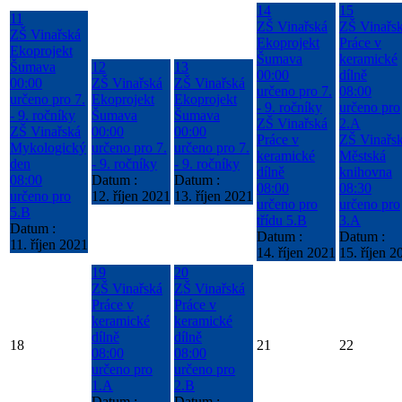
14
15
11
ZŠ Vinařská
ZŠ Vinařs
ZŠ Vinařská
Ekoprojekt
Práce v
Ekoprojekt
Šumava
keramické
Šumava
12
13
00:00
dílně
00:00
ZŠ Vinařská
ZŠ Vinařská
určeno pro 7.
08:00
určeno pro 7.
Ekoprojekt
Ekoprojekt
- 9. ročníky
určeno pro
- 9. ročníky
Šumava
Šumava
ZŠ Vinařská
2.A
ZŠ Vinařská
00:00
00:00
Práce v
ZŠ Vinařs
Mykologický
určeno pro 7.
určeno pro 7.
keramické
Městská
den
- 9. ročníky
- 9. ročníky
dílně
knihovna
08:00
Datum :
Datum :
08:00
08:30
určeno pro
12. říjen 2021
13. říjen 2021
určeno pro
určeno pro
5.B
třídu 5.B
3.A
Datum :
Datum :
Datum :
11. říjen 2021
14. říjen 2021
15. říjen 2
19
20
ZŠ Vinařská
ZŠ Vinařská
Práce v
Práce v
keramické
keramické
dílně
dílně
18
21
22
08:00
08:00
určeno pro
určeno pro
1.A
2.B
Datum :
Datum :