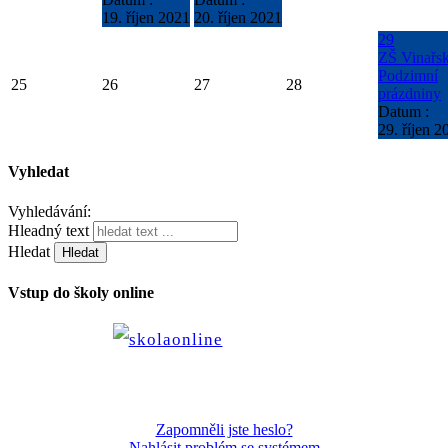
19. říjen 2021
20. říjen 2021
29
ZŠ Vinařs
Podzimní
25
26
27
28
prázdniny
Datum :
29. říjen 2
Vyhledat
Vyhledávání:
Hleadný text
Hledat
Vstup do školy online
Zapomněli jste heslo?
Nahlásit problém se systémem