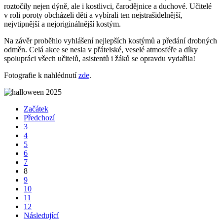
roztočily nejen dýně, ale i kostlivci, čarodějnice a duchové. Učitelé
v roli poroty obcházeli děti a vybírali ten nejstrašidelnější,
nejvtipnější a nejoriginálnější kostým.
Na závěr proběhlo vyhlášení nejlepších kostýmů a předání drobných
odměn. Celá akce se nesla v přátelské, veselé atmosféře a díky
spolupráci všech učitelů, asistentů i žáků se opravdu vydařila!
Fotografie k nahlédnutí
zde
.
Začátek
Předchozí
3
4
5
6
7
8
9
10
11
12
Následující