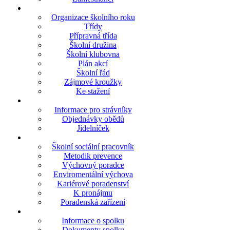
Organizace školního roku
Třídy
Přípravná třída
Školní družina
Školní klubovna
Plán akcí
Školní řád
Zájmové kroužky
Ke stažení
Informace pro strávníky
Objednávky obědů
Jídelníček
Školní sociální pracovník
Metodik prevence
Výchovný poradce
Enviromentální výchova
Kariérové poradenství
K pronájmu
Poradenská zařízení
Informace o spolku
Dokumenty spolku