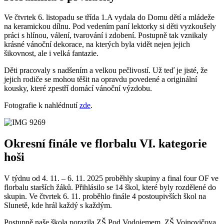
Ve čtvrtek 6. listopadu se třída 1.A vydala do Domu dětí a mládeže
na keramickou dílnu. Pod vedením paní lektorky si děti vyzkoušely
práci s hlínou, válení, tvarování i zdobení. Postupně tak vznikaly
krásné vánoční dekorace, na kterých byla vidět nejen jejich
šikovnost, ale i velká fantazie.
Děti pracovaly s nadšením a velkou pečlivostí. Už teď je jisté, že
jejich rodiče se mohou těšit na opravdu povedené a originální
kousky, které zpestří domácí vánoční výzdobu.
Fotografie k nahlédnutí
zde
.
Okresní finále ve florbalu VI. kategorie
hoši
V týdnu od 4. 11. – 6. 11. 2025 proběhly skupiny a final four OF ve
florbalu starších žáků. Přihlásilo se 14 škol, které byly rozdělené do
skupin. Ve čtvrtek 6. 11. proběhlo finále 4 postoupivších škol na
Slunetě, kde hrál každý s každým.
Postupně naše škola porazila ZŠ Pod Vodojemem, ZŠ Vojnovičova