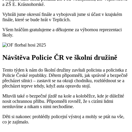
a ZŠ E. Krásnohorské.
Vyhráli jsme okresní finále a vybojovali jsme si účast v krajském
finále, které se bude hrát v Teplicích.
Všem hráčům gratulujeme a děkujeme za výbornou reprezentaci
školy.
Návštěva Policie ČR ve školní družině
Tento týden k nám do školní družiny zavítali policista a policistka z
Policie České republiky. Dětem připomněli, jak správně a bezpečně
přecházet silnici – zastavit se na okraji chodníku, rozhlédnout se a
přecházet teprve tehdy, když auta opravdu stojí.
Mluvili také o bezpečné jízdě na kole a koloběžce, kde je důležité
nosit ochrannou přilbu. Připomněli rovněž, že s cizími lidmi
nemluvíme a nikam s nimi nechodíme.
Děti si nakonec prohlédly policejní výstroj a mohly se ptát na vše,
co je zajímalo.