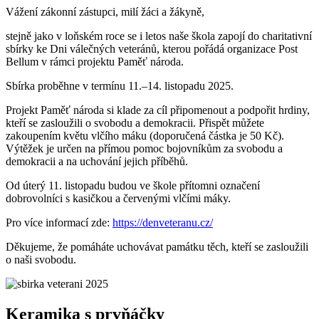
Vážení zákonní zástupci, milí žáci a žákyně,
stejně jako v loňském roce se i letos naše škola zapojí do charitativní
sbírky ke Dni válečných veteránů, kterou pořádá organizace Post
Bellum v rámci projektu Paměť národa.
Sbírka proběhne v termínu 11.–14. listopadu 2025.
Projekt Paměť národa si klade za cíl připomenout a podpořit hrdiny,
kteří se zasloužili o svobodu a demokracii. Přispět můžete
zakoupením květu vlčího máku (doporučená částka je 50 Kč).
Výtěžek je určen na přímou pomoc bojovníkům za svobodu a
demokracii a na uchování jejich příběhů.
Od úterý 11. listopadu budou ve škole přítomni označení
dobrovolníci s kasičkou a červenými vlčími máky.
Pro více informací zde:
https://denveteranu.cz/
Děkujeme, že pomáháte uchovávat památku těch, kteří se zasloužili
o naši svobodu.
Keramika s prvňáčky