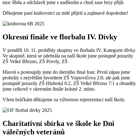
moc líbila a odcházeli jsme s nadšením a chutí zase brzy přijít.
Děkujeme paní knihovnici za milé přijetí a zajímavé dopoledne!
Okresní finále ve florbalu IV. Dívky
V pondělí 10. 11. proběhly skupiny ve florbalu IV. Kategorie dívky.
Ve skupině, která se odehrála na naší škole jsme postupně porazily
ZŠ Velké Březno, ZŠ Povrly, ZŠ
Hlavní a postoupily jsme do úterního final four. První zápas jsme
prohrály s největším favoritem ZŠ Vojnovičova 2:0, ale pak jsme
postupně porazily ZŠ Hluboká 6:2, ZŠ Velké Březno 7:1 a obsadily
jsme celkově v okresním finále krásné 2. místo.
Všem hráčkám děkujeme za výbornou reprezentaci naší školy.
Charitativní sbírka ve škole ke Dni
válečných veteránů