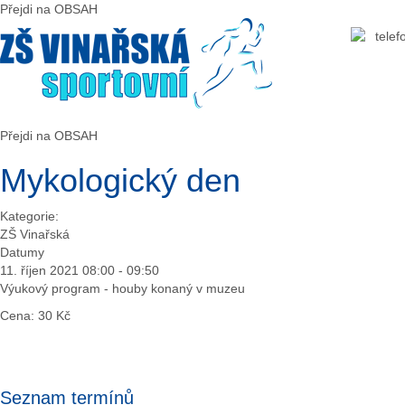
Předchozí
Předchozí
Následující
Následující
Přejdi na OBSAH
rok
měsíc
rok
měsíc
Přejdi na OBSAH
Mykologický den
Kategorie:
ZŠ Vinařská
Datumy
11. říjen 2021
08:00
-
09:50
Výukový program - houby konaný v muzeu
Cena: 30 Kč
Seznam termínů