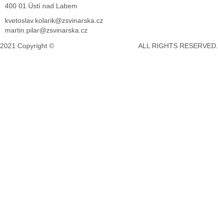
400 01 Ústí nad Labem
kvetoslav.kolarik@zsvinarska.cz
martin.pilar@zsvinarska.cz
2021 Copyright ©
DeCe COMPUTERS s.r.o.
ALL RIGHTS RESERVED.