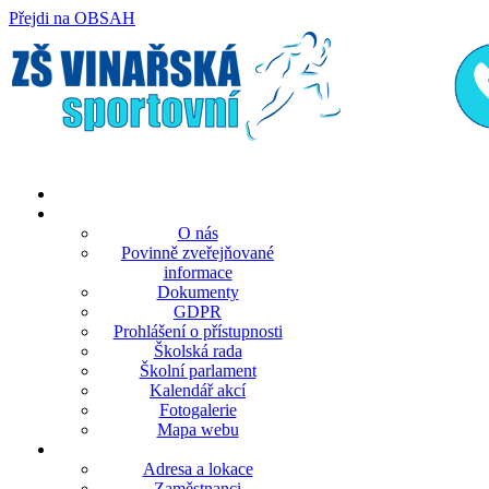
Přejdi na OBSAH
rok
měsíc
rok
měsíc
O nás
Povinně zveřejňované
informace
Dokumenty
GDPR
Prohlášení o přístupnosti
Školská rada
Školní parlament
Kalendář akcí
Fotogalerie
Mapa webu
Adresa a lokace
Zaměstnanci