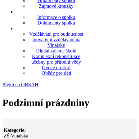
Dokumenty spolku
Zájmové kroužky
Informace o spolku
Dokumenty spolku
Vzdělávání pro budoucnost
Inovativní vzdělávání na
Vinařské
Digitalizujeme školu
Komplexní rekonstrukce
učebny pro přírodní vědy
Ovoce do škol
Obědy pro děti
Přejdi na OBSAH
Podzimní prázdniny
Kategorie:
ZŠ Vinařská