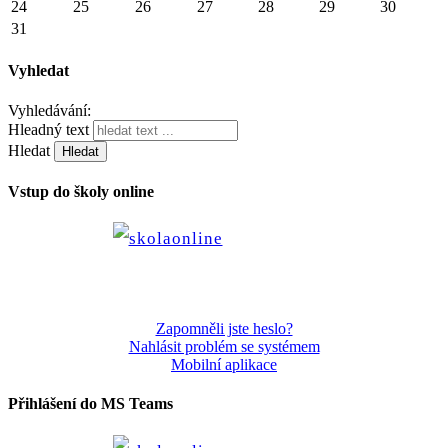
24
25
26
27
28
29
30
31
Vyhledat
Vyhledávání:
Hleadný text
Hledat
Vstup do školy online
Zapomněli jste heslo?
Nahlásit problém se systémem
Mobilní aplikace
Přihlášení do MS Teams