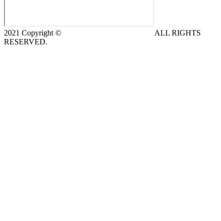
2021 Copyright ©
DeCe COMPUTERS s.r.o.
ALL RIGHTS
RESERVED.