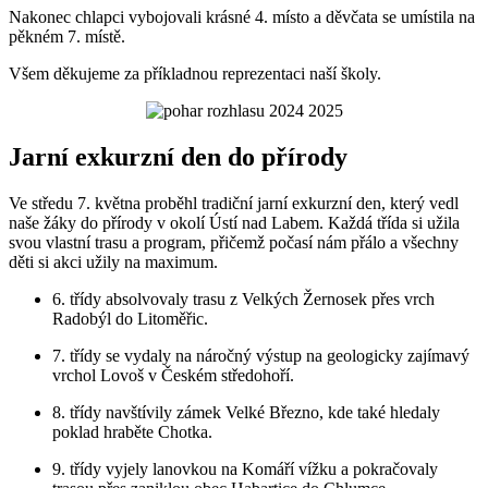
Nakonec chlapci vybojovali krásné 4. místo a děvčata se umístila na
pěkném 7. místě.
Všem děkujeme za příkladnou reprezentaci naší školy.
Jarní exkurzní den do přírody
Ve středu 7. května proběhl tradiční jarní exkurzní den, který vedl
naše žáky do přírody v okolí Ústí nad Labem. Každá třída si užila
svou vlastní trasu a program, přičemž počasí nám přálo a všechny
děti si akci užily na maximum.
6. třídy
absolvovaly trasu z Velkých Žernosek přes vrch
Radobýl do Litoměřic.
7. třídy
se vydaly na náročný výstup na geologicky zajímavý
vrchol Lovoš v Českém středohoří.
8. třídy
navštívily zámek Velké Březno, kde také hledaly
poklad hraběte Chotka.
9. třídy
vyjely lanovkou na Komáří vížku a pokračovaly