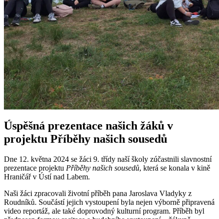
Úspěšná prezentace našich žáků v
projektu Příběhy našich sousedů
Dne 12. května 2024 se žáci 9. třídy naší školy zúčastnili slavnostní
prezentace projektu
Příběhy našich sousedů
, která se konala v kině
Hraničář v Ústí nad Labem.
Naši žáci zpracovali životní příběh pana Jaroslava Vladyky z
Roudníků. Součástí jejich vystoupení byla nejen výborně připravená
video reportáž, ale také doprovodný kulturní program. Příběh byl