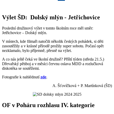
Výlet ŠD: Dolský mlýn - Jetřichovice
Poslední družinový výlet v tomto školním roce měl směr:
Jetřichovice – Dolský mlýn.
V místech, kde filmaři natočili několik českých pohádek, si děti
zasoutěžily a v krásné přírodě prožily super sobotu. Počasí opět
nezklamalo, bylo příjemně, přesně na výlet.
A co nás ještě čeká ve školní družině? Příští týden (středa 21.5.)
Dřevařský pětiboj a v měsíci červnu oslava MDD a rozlučková
diskotéka se soutěžemi.
Fotografie k nahlédnutí
zde
.
A. Šťovíčková + P. Martínková (ŠD)
OF v Poháru rozhlasu IV. kategorie