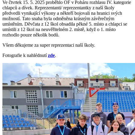
Ve čtvrtek 15. 5. 2025 proběhlo OF v Poháru rozhlasu IV. kategorie
chlapců a dívek. Reprezentanti/ reprezentantky z naší školy
předvedli vynikající výkony a někteří bojovali na hranici svých
možností. Tato snaha byla odměněna krásným závěrečným
umístěním. Děvčata z 12 škol obsadila pěkné 5. místo a chlapci se
umístili z 12 škol na neuvěřitelném 2. místě, když o 1. místo
rozhodlo pouze několik bodů.
Všem děkujeme za super reprezentaci naší školy.
Fotografie k nahlédnutí
zde
.