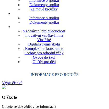
Informace o spolku
Dokumenty spolku
Zájmové kroužky
Informace o spolku
Dokumenty spolku
Vzdělávání pro budoucnost
Inovativní vzdělávání na
Vinařské
Digitalizujeme školu
Komplexní rekonstrukce
učebny pro přírodní vědy
Ovoce do škol
Obědy pro děti
INFORMACE PRO RODIČE
Výpis článků
O škole
Chcete se dozvědět více informací?