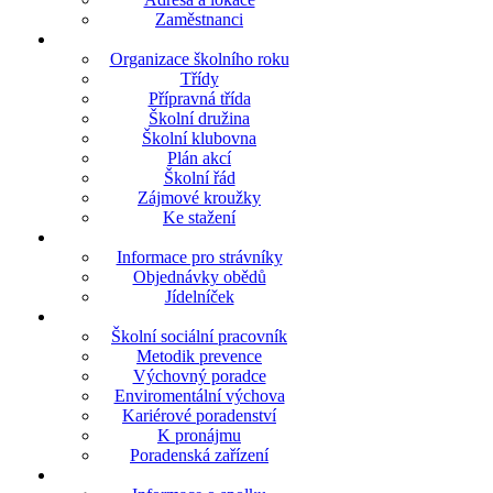
Zaměstnanci
Organizace školního roku
Třídy
Přípravná třída
Školní družina
Školní klubovna
Plán akcí
Školní řád
Zájmové kroužky
Ke stažení
Informace pro strávníky
Objednávky obědů
Jídelníček
Školní sociální pracovník
Metodik prevence
Výchovný poradce
Enviromentální výchova
Kariérové poradenství
K pronájmu
Poradenská zařízení