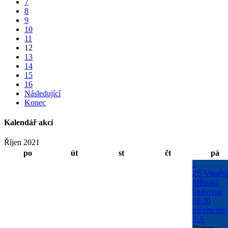
7
8
9
10
11
12
13
14
15
16
Následující
Konec
Kalendář akcí
Říjen 2021
po
út
st
čt
pá
1
ZŠ Vinařs
Městská
knihovna
08:30
určeno pro
2.A