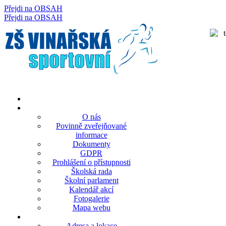
Přejdi na OBSAH
rok
měsíc
rok
měsíc
Přejdi na OBSAH
O nás
Povinně zveřejňované
informace
Dokumenty
GDPR
Prohlášení o přístupnosti
Školská rada
Školní parlament
Kalendář akcí
Fotogalerie
Mapa webu
Adresa a lokace