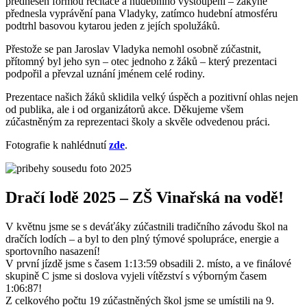
přednesen formou recitace a hudebního vystoupení – žákyně
přednesla vyprávění pana Vladyky, zatímco hudební atmosféru
podtrhl basovou kytarou jeden z jejích spolužáků.
Přestože se pan Jaroslav Vladyka nemohl osobně zúčastnit,
přítomný byl jeho syn – otec jednoho z žáků – který prezentaci
podpořil a převzal uznání jménem celé rodiny.
Prezentace našich žáků sklidila velký úspěch a pozitivní ohlas nejen
od publika, ale i od organizátorů akce. Děkujeme všem
zúčastněným za reprezentaci školy a skvěle odvedenou práci.
Fotografie k nahlédnutí
zde
.
Dračí lodě 2025 – ZŠ Vinařská na vodě!
V květnu jsme se s deváťáky zúčastnili tradičního závodu škol na
dračích lodích – a byl to den plný týmové spolupráce, energie a
sportovního nasazení!
V první jízdě jsme s časem 1:13:59 obsadili 2. místo, a ve finálové
skupině C jsme si doslova vyjeli vítězství s výborným časem
1:06:87!
Z
celkového počtu 19 zúčastněných škol jsme se umístili na 9.