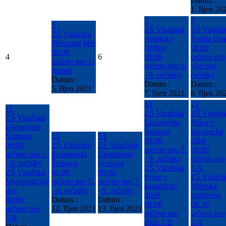
Datum :
1. říjen 20
7
8
5
ZŠ Vinařská
ZŠ Vinařs
ZŠ Vinařská
Atletický
Tonda Oba
Přespolní běh
čtyřboj
08:00
09:00
4
6
08:00
určeno pro
určeno pro 1.
určeno pro 6.
všechny
stupeň
- 9. ročníky
ročníky
Datum :
Datum :
Datum :
5. říjen 2021
7. říjen 2021
8. říjen 20
14
15
11
ZŠ Vinařská
ZŠ Vinařs
ZŠ Vinařská
Ekoprojekt
Práce v
Ekoprojekt
Šumava
keramické
Šumava
12
13
00:00
dílně
00:00
ZŠ Vinařská
ZŠ Vinařská
určeno pro 7.
08:00
určeno pro 7.
Ekoprojekt
Ekoprojekt
- 9. ročníky
určeno pro
- 9. ročníky
Šumava
Šumava
ZŠ Vinařská
2.A
ZŠ Vinařská
00:00
00:00
Práce v
ZŠ Vinařs
Mykologický
určeno pro 7.
určeno pro 7.
keramické
Městská
den
- 9. ročníky
- 9. ročníky
dílně
knihovna
08:00
Datum :
Datum :
08:00
08:30
určeno pro
12. říjen 2021
13. říjen 2021
určeno pro
určeno pro
5.B
třídu 5.B
3.A