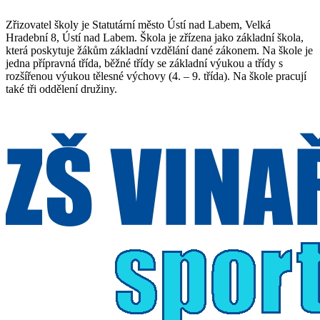
Zřizovatel školy je Statutární město Ústí nad Labem, Velká
Hradební 8, Ústí nad Labem. Škola je zřízena jako základní škola,
která poskytuje žákům základní vzdělání dané zákonem. Na škole je
jedna přípravná třída, běžné třídy se základní výukou a třídy s
rozšířenou výukou tělesné výchovy (4. – 9. třída). Na škole pracují
také tři oddělení družiny.