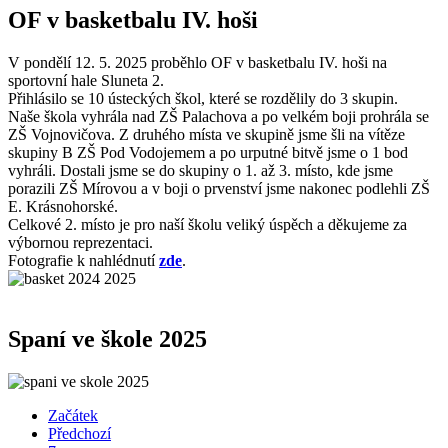
OF v basketbalu IV. hoši
V pondělí 12. 5. 2025 proběhlo OF v basketbalu IV. hoši na
sportovní hale Sluneta 2.
Přihlásilo se 10 ústeckých škol, které se rozdělily do 3 skupin.
Naše
škola vyhrála nad ZŠ Palachova a po velkém boji prohrála se
ZŠ Vojnovičova. Z druhého místa ve skupině jsme šli na vítěze
skupiny B ZŠ Pod Vodojemem a po urputné bitvě jsme o 1 bod
vyhráli. Dostali jsme se do skupiny o 1. až 3. místo, kde jsme
porazili ZŠ Mírovou a v boji o prvenství jsme nakonec podlehli ZŠ
E. Krásnohorské.
Celkové 2. místo je pro naší školu veliký úspěch a děkujeme za
výbornou reprezentaci.
Fotografie k nahlédnutí
zde
.
Spaní ve škole 2025
Začátek
Předchozí