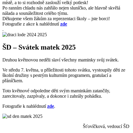
místě, a to si rozhodně zaslouží velký potlesk!
Po ranním chladu nás zahřálo nejen sluníčko, ale hlavně skvělá
nálada a sounáležitost celého týmu.
Děkujeme všem žákům za reprezentaci školy – jste borci!
Fotografie z akce k nahlédnutí
zde
.
ŠD – Svátek matek 2025
Druhou květnovou neděli slaví všechny maminky svůj svátek.
Ve středu 7. května, u příležitosti tohoto svátku, vystoupily děti ze
školní družiny s pestrým kulturním programem, gratulací a
přáníčkem.
Toto květnové odpoledne děti svým maminkám zatančily,
zarecitovaly, zazpívaly, a dokonce i zahrály pohádku.
Fotografie k nahlédnutí
zde
.
Šťovíčková, vedoucí ŠD