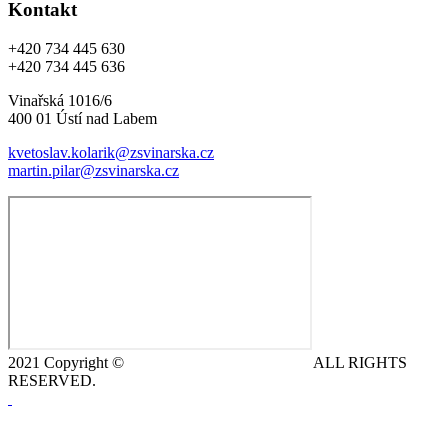
Kontakt
+420 734 445 630
+420 734 445 636
Vinařská 1016/6
400 01 Ústí nad Labem
kvetoslav.kolarik@zsvinarska.cz
martin.pilar@zsvinarska.cz
2021 Copyright ©
DeCe COMPUTERS s.r.o.
ALL RIGHTS
RESERVED.