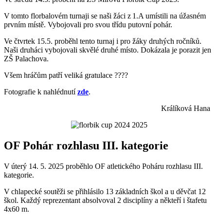
V tomto florbalovém turnaji se naši žáci z 1.A umístili na úžasném
prvním místě. Vybojovali pro svou třídu putovní pohár.
Ve čtvrtek 15.5. proběhl tento turnaj i pro žáky druhých ročníků.
Naši druháci vybojovali skvělé druhé místo. Dokázala je porazit jen
ZŠ Palachova.
Všem hráčům patří veliká gratulace
????
Fotografie k nahlédnutí
zde
.
Králíková Hana
OF Pohár rozhlasu III. kategorie
V úterý 14. 5. 2025 proběhlo OF atletického Poháru rozhlasu III.
kategorie.
V chlapecké soutěži se přihlásilo 13 základních škol a u děvčat 12
škol. Každý reprezentant absolvoval 2 disciplíny a někteří i štafetu
4x60 m.