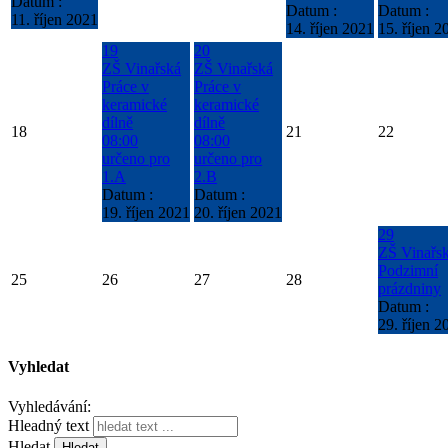
Datum :
Datum :
Datum :
11. říjen 2021
14. říjen 2021
15. říjen 2
19
20
ZŠ Vinařská
ZŠ Vinařská
Práce v
Práce v
keramické
keramické
dílně
dílně
18
21
22
08:00
08:00
určeno pro
určeno pro
1.A
2.B
Datum :
Datum :
19. říjen 2021
20. říjen 2021
29
ZŠ Vinařs
Podzimní
25
26
27
28
prázdniny
Datum :
29. říjen 2
Vyhledat
Vyhledávání:
Hleadný text
Hledat