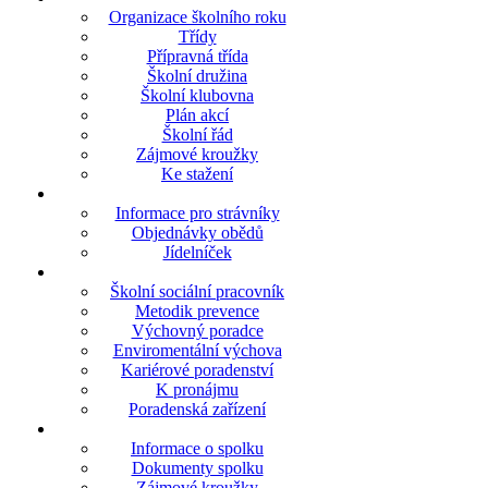
Organizace školního roku
Třídy
Přípravná třída
Školní družina
Školní klubovna
Plán akcí
Školní řád
Zájmové kroužky
Ke stažení
Informace pro strávníky
Objednávky obědů
Jídelníček
Školní sociální pracovník
Metodik prevence
Výchovný poradce
Enviromentální výchova
Kariérové poradenství
K pronájmu
Poradenská zařízení
Informace o spolku
Dokumenty spolku
Zájmové kroužky