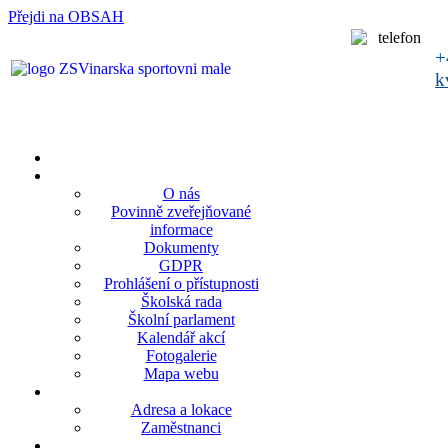
Přejdi na OBSAH
rok
měsíc
rok
měsíc
+
k
O nás
Povinně zveřejňované
informace
Dokumenty
GDPR
Prohlášení o přístupnosti
Školská rada
Školní parlament
Kalendář akcí
Fotogalerie
Mapa webu
Adresa a lokace
Zaměstnanci