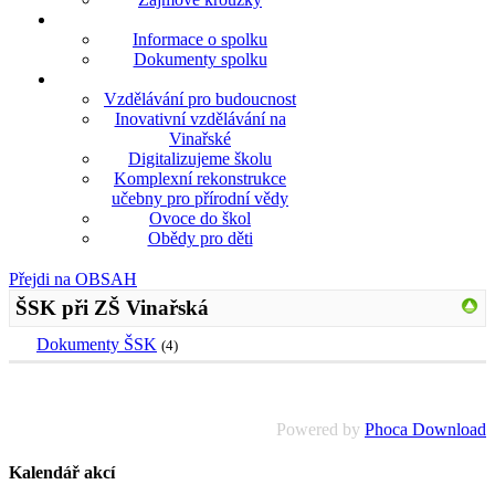
Informace o spolku
Dokumenty spolku
Vzdělávání pro budoucnost
Inovativní vzdělávání na
Vinařské
Digitalizujeme školu
Komplexní rekonstrukce
učebny pro přírodní vědy
Ovoce do škol
Obědy pro děti
Přejdi na OBSAH
ŠSK při ZŠ Vinařská
Dokumenty ŠSK
(4)
Powered by
Phoca Download
Kalendář akcí