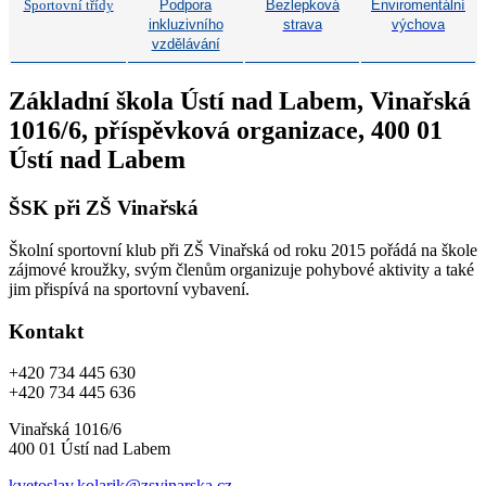
Sportovní třídy
Podpora
Bezlepková
Enviromentální
inkluzivního
strava
výchova
vzdělávání
Základní škola Ústí nad Labem, Vinařská
1016/6, příspěvková organizace, 400 01
Ústí nad Labem
ŠSK při ZŠ Vinařská
Školní sportovní klub při ZŠ Vinařská od roku 2015 pořádá na škole
zájmové kroužky, svým členům organizuje pohybové aktivity a také
jim přispívá na sportovní vybavení.
Kontakt
+420 734 445 630
+420 734 445 636
Vinařská 1016/6
400 01 Ústí nad Labem
kvetoslav.kolarik@zsvinarska.cz