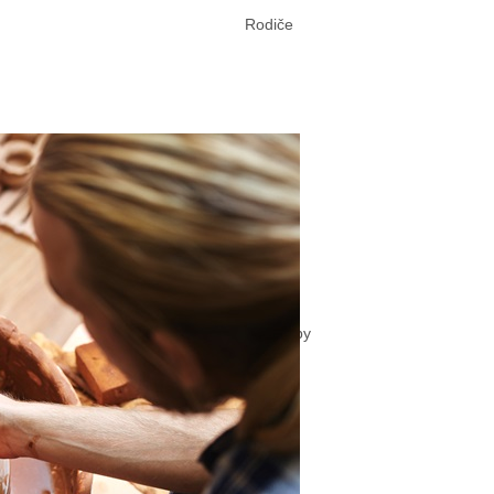
Rodiče
Jídelna
Další služby