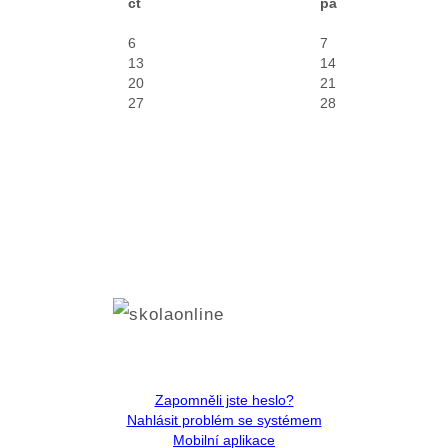
čt
pá
6
7
13
14
20
21
27
28
Zapomněli jste heslo?
Nahlásit problém se systémem
Mobilní aplikace