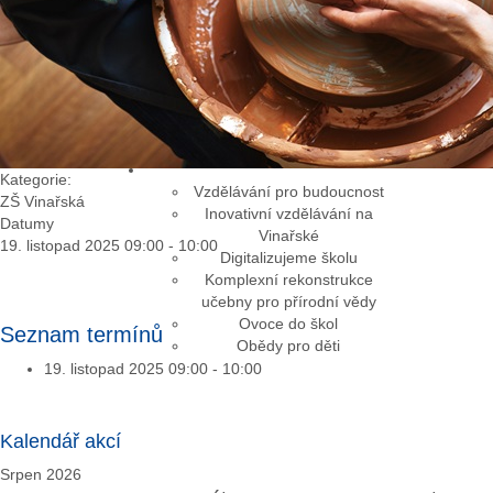
Informace o spolku
Dokumenty spolku
Zájmové kroužky
Informace o spolku
Dokumenty spolku
Kategorie:
Vzdělávání pro budoucnost
ZŠ Vinařská
Inovativní vzdělávání na
Datumy
Vinařské
19. listopad 2025
09:00
-
10:00
Digitalizujeme školu
Komplexní rekonstrukce
učebny pro přírodní vědy
Ovoce do škol
Seznam termínů
Obědy pro děti
19. listopad 2025
09:00 - 10:00
Kalendář akcí
Srpen 2026