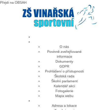
Předchozí
Předchozí
Následující
Následující
Přejdi na OBSAH
rok
měsíc
rok
měsíc
O nás
Povinně zveřejňované
informace
Dokumenty
GDPR
Prohlášení o přístupnosti
Školská rada
Školní parlament
Kalendář akcí
Fotogalerie
Mapa webu
Adresa a lokace