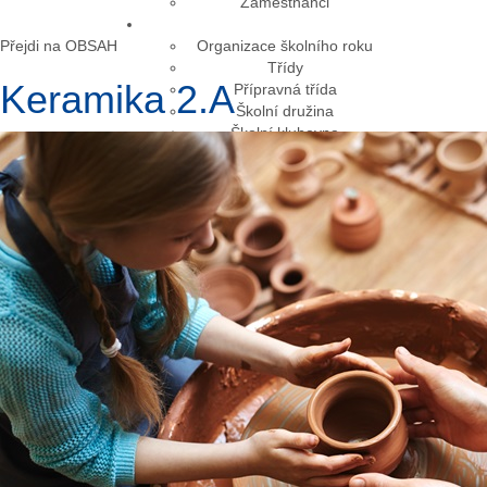
Zaměstnanci
Přejdi na OBSAH
Organizace školního roku
Třídy
Keramika 2.A
Přípravná třída
Školní družina
Školní klubovna
Plán akcí
Školní řád
Zájmové kroužky
Ke stažení
Informace pro strávníky
Objednávky obědů
Jídelníček
Školní sociální pracovník
Metodik prevence
Výchovný poradce
Enviromentální výchova
Kariérové poradenství
K pronájmu
Poradenská zařízení