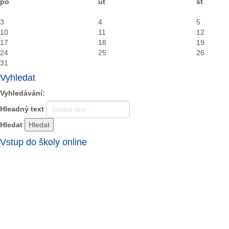
po
út
st
3
4
5
10
11
12
17
18
19
24
25
26
31
Vyhledat
Vyhledávání:
Hleadný text
Hledat
Vstup do školy online