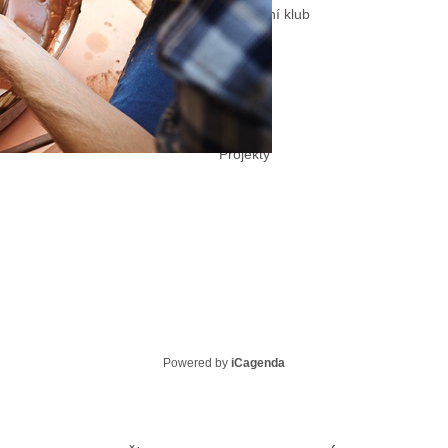
Školní sportovní klub
SRPŠ
Projekty
Powered by
iCagenda