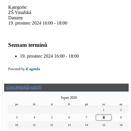
Kategorie:
ZŠ Vinařská
Datumy
19. prosinec 2024
16:00
-
18:00
Seznam termínů
19. prosinec 2024
16:00 - 18:00
Powered by
iCagenda
KALENDÁŘ AKCÍ
Srpen 2026
po
út
st
čt
pá
so
ne
1
2
8
3
4
5
6
7
9
10
11
12
13
14
15
16