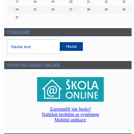
17
18
19
20
21
22
23
24
25
26
27
28
29
30
31
VYHLEDAT
Vyhledávání:
Hleadný text
Hledat
VSTUP DO ŠKOLY ONLINE
Zapomněli jste heslo?
Nahlásit problém se systémem
Mobilní aplikace