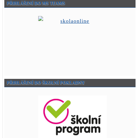
PŘIHLÁŠENÍ DO MS TEAMS
PŘIHLÁŠENÍ DO ŠKOLNÍ POKLADNY