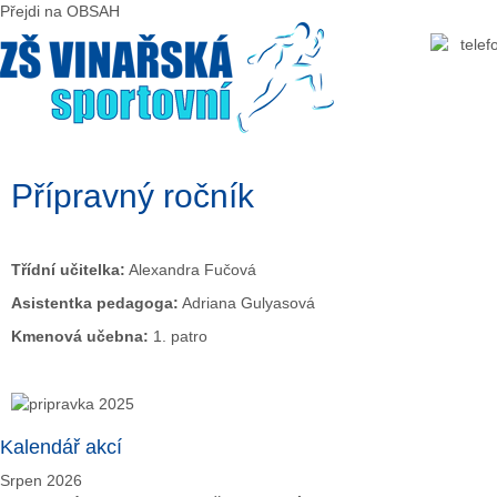
Předchozí
Předchozí
Následující
Následující
Přejdi na OBSAH
rok
měsíc
rok
měsíc
Přípravný ročník
Třídní učitelka:
Alexandra Fučová
Asistentka pedagoga:
Adriana Gulyasová
Kmenová učebna:
1. patro
Kalendář akcí
Srpen 2026