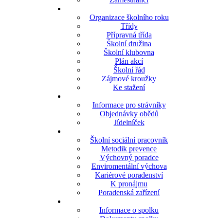
Organizace školního roku
Třídy
Přípravná třída
Školní družina
Školní klubovna
Plán akcí
Školní řád
Zájmové kroužky
Ke stažení
Informace pro strávníky
Objednávky obědů
Jídelníček
Školní sociální pracovník
Metodik prevence
Výchovný poradce
Enviromentální výchova
Kariérové poradenství
K pronájmu
Poradenská zařízení
Informace o spolku