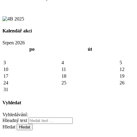
Kalendář akcí
Srpen 2026
po
út
3
4
5
10
11
12
17
18
19
24
25
26
31
Vyhledat
Vyhledávání:
Hleadný text
Hledat