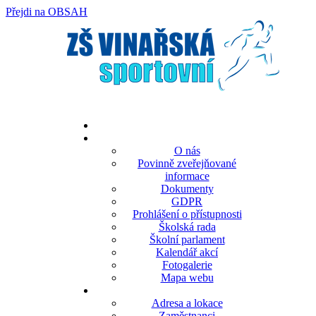
Přejdi na OBSAH
rok
měsíc
rok
měsíc
O nás
Povinně zveřejňované
informace
Dokumenty
GDPR
Prohlášení o přístupnosti
Školská rada
Školní parlament
Kalendář akcí
Fotogalerie
Mapa webu
Adresa a lokace
Zaměstnanci