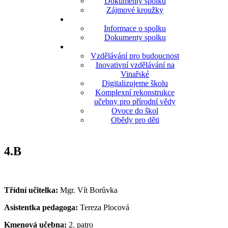
Dokumenty spolku
Zájmové kroužky
Informace o spolku
Dokumenty spolku
Vzdělávání pro budoucnost
Inovativní vzdělávání na
Vinařské
Digitalizujeme školu
Komplexní rekonstrukce
učebny pro přírodní vědy
Ovoce do škol
Obědy pro děti
4.B
Třídní učitelka:
Mgr. Vít Borůvka
Asistentka pedagoga:
Tereza Plocová
Kmenová učebna:
2. patro