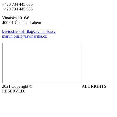
+420 734 445 630
+420 734 445 636
Vinařská 1016/6
400 01 Ústí nad Labem
kvetoslav.kolarik@zsvinarska.cz
martin.pilar@zsvinarska.cz
2021 Copyright ©
DeCe COMPUTERS s.r.o.
ALL RIGHTS
RESERVED.