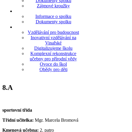
Dokumenty spolku
Zájmové kroužky
Informace o spolku
Dokumenty spolku
Vzdělávání pro budoucnost
Inovativní vzdělávání na
Vinařské
Digitalizujeme školu
Komplexní rekonstrukce
učebny pro přírodní vědy
Ovoce do škol
Obědy pro děti
8.A
sportovní třída
Třídní učitelka:
Mgr. Marcela Bromová
Kmenová učebna:
2. patro