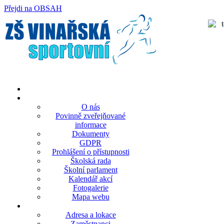
Přejdi na OBSAH
rok
měsíc
rok
měsíc
O nás
Povinně zveřejňované
informace
Dokumenty
GDPR
Prohlášení o přístupnosti
Školská rada
Školní parlament
Kalendář akcí
Fotogalerie
Mapa webu
Adresa a lokace
Zaměstnanci