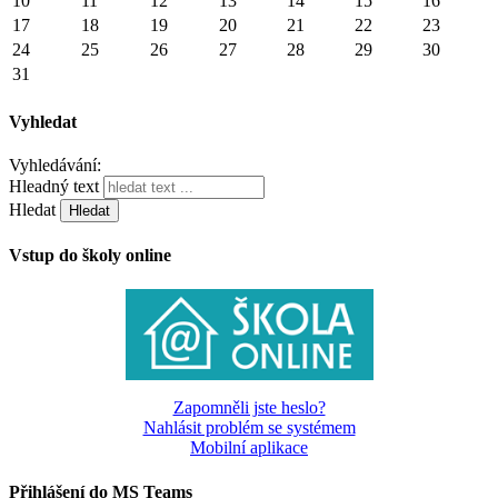
10
11
12
13
14
15
16
17
18
19
20
21
22
23
24
25
26
27
28
29
30
31
Vyhledat
Vyhledávání:
Hleadný text
Hledat
Vstup do školy online
Zapomněli jste heslo?
Nahlásit problém se systémem
Mobilní aplikace
Přihlášení do MS Teams