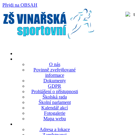
Přejdi na OBSAH
rok
měsíc
rok
měsíc
O nás
Povinně zveřejňované
informace
Dokumenty
GDPR
Prohlášení o přístupnosti
Školská rada
Školní parlament
Kalendář akcí
Fotogalerie
Mapa webu
Adresa a lokace
Zaměstnanci