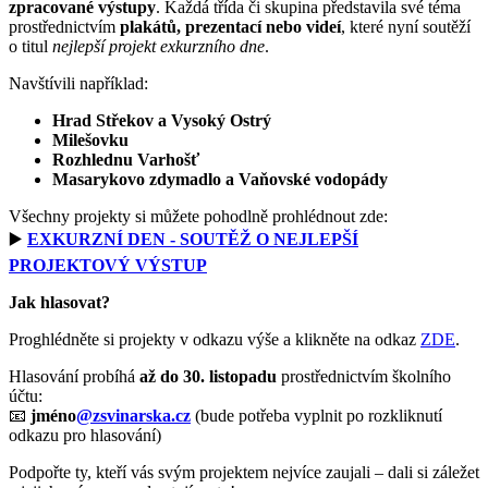
zpracované výstupy
. Každá třída či skupina představila své téma
prostřednictvím
plakátů, prezentací nebo videí
, které nyní soutěží
o titul
nejlepší projekt exkurzního dne
.
Navštívili například:
Hrad Střekov a Vysoký Ostrý
Milešovku
Rozhlednu Varhošť
Masarykovo zdymadlo a Vaňovské vodopády
Všechny projekty si můžete pohodlně prohlédnout zde:
▶️
EXKURZNÍ DEN - SOUTĚŽ O NEJLEPŠÍ
PROJEKTOVÝ VÝSTUP
Jak hlasovat?
Proghlédněte si projekty v odkazu výše a klikněte na odkaz
ZDE
.
Hlasování probíhá
až do 30. listopadu
prostřednictvím školního
účtu:
📧
jméno
@zsvinarska.cz
(bude potřeba vyplnit po rozkliknutí
odkazu pro hlasování)
Podpořte ty, kteří vás svým projektem nejvíce zaujali – dali si záležet