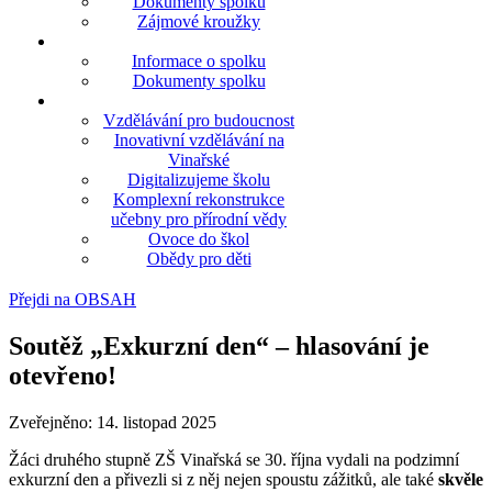
Dokumenty spolku
Zájmové kroužky
Informace o spolku
Dokumenty spolku
Vzdělávání pro budoucnost
Inovativní vzdělávání na
Vinařské
Digitalizujeme školu
Komplexní rekonstrukce
učebny pro přírodní vědy
Ovoce do škol
Obědy pro děti
Přejdi na OBSAH
Soutěž „Exkurzní den“ – hlasování je
otevřeno!
Zveřejněno: 14. listopad 2025
Žáci druhého stupně ZŠ Vinařská se 30. října vydali na podzimní
exkurzní den a přivezli si z něj nejen spoustu zážitků, ale také
skvěle