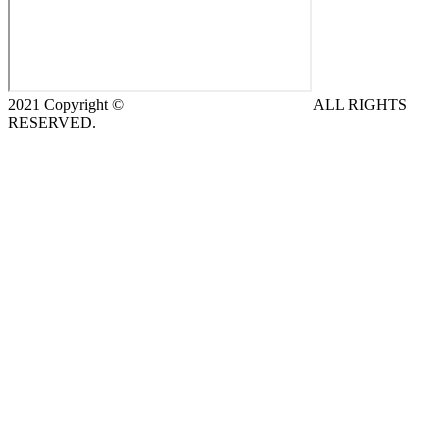
2021 Copyright ©
DeCe COMPUTERS s.r.o.
ALL RIGHTS
RESERVED.