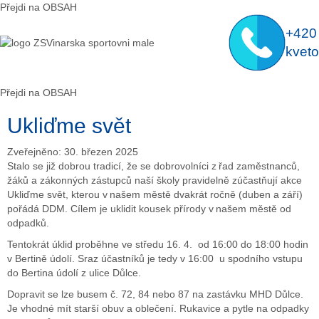
Předchozí
Předchozí
Následující
Následující
Přejdi na OBSAH
rok
měsíc
rok
měsíc
+420
kveto
Přejdi na OBSAH
Ukliďme svět
Zveřejněno: 30. březen 2025
Stalo se již dobrou tradicí, že se dobrovolníci z řad zaměstnanců,
žáků a zákonných zástupců naší školy pravidelně zúčastňují akce
Ukliďme svět
, kterou v našem městě dvakrát ročně (duben a září)
pořádá DDM. Cílem je uklidit kousek přírody v našem městě od
odpadků.
Tentokrát úklid proběhne ve středu 16. 4. od 16:00 do 18:00 hodin
v Bertině údolí. Sraz účastníků je tedy v 16:00 u spodního vstupu
do Bertina údolí z ulice Důlce.
Dopravit se lze busem č. 72, 84 nebo 87 na zastávku MHD Důlce.
Je vhodné mít starší obuv a oblečení. Rukavice a pytle na odpadky