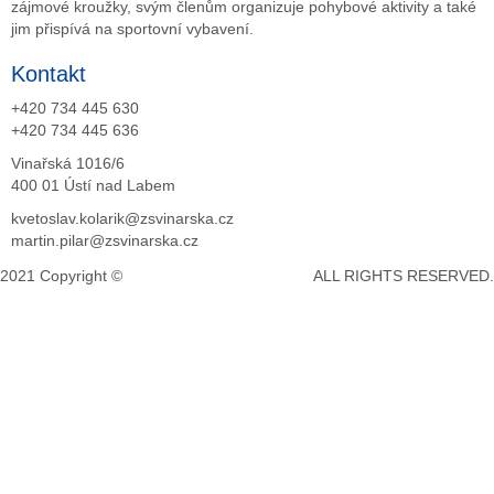
zájmové kroužky, svým členům organizuje pohybové aktivity a také
jim přispívá na sportovní vybavení.
Kontakt
+420 734 445 630
+420 734 445 636
Vinařská 1016/6
400 01 Ústí nad Labem
kvetoslav.kolarik@zsvinarska.cz
martin.pilar@zsvinarska.cz
2021 Copyright ©
DeCe COMPUTERS s.r.o.
ALL RIGHTS RESERVED.