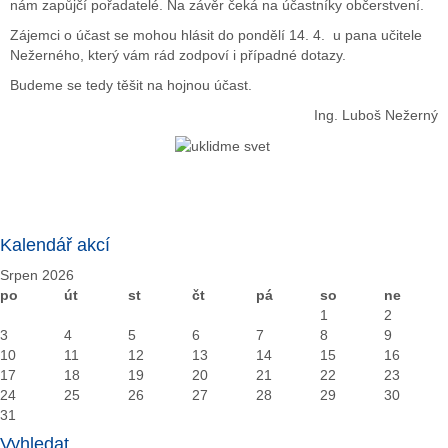
nám zapůjčí pořadatelé. Na závěr čeká na účastníky občerstvení.
Zájemci o účast se mohou hlásit do pondělí 14. 4. u pana učitele
Nežerného, který vám rád zodpoví i případné dotazy.
Budeme se tedy těšit na hojnou účast.
Ing. Luboš Nežerný
Kalendář akcí
Srpen 2026
po
út
st
čt
pá
so
ne
1
2
3
4
5
6
7
8
9
10
11
12
13
14
15
16
17
18
19
20
21
22
23
24
25
26
27
28
29
30
31
Vyhledat