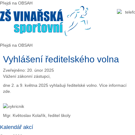
Předchozí
Předchozí
Následující
Následující
Přejdi na OBSAH
rok
měsíc
rok
měsíc
Přejdi na OBSAH
Vyhlášení ředitelského volna
Zveřejněno: 20. únor 2025
Vážení zákonní zástupci,
dne 2. a 9. května 2025 vyhlašuji ředitelské volno. Více informací
zde
.
Mgr. Květoslav Kolařík, ředitel školy
Kalendář akcí