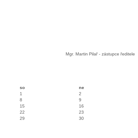
Mgr. Martin Pilař - zástupce ředitele
so
ne
1
2
8
9
15
16
22
23
29
30