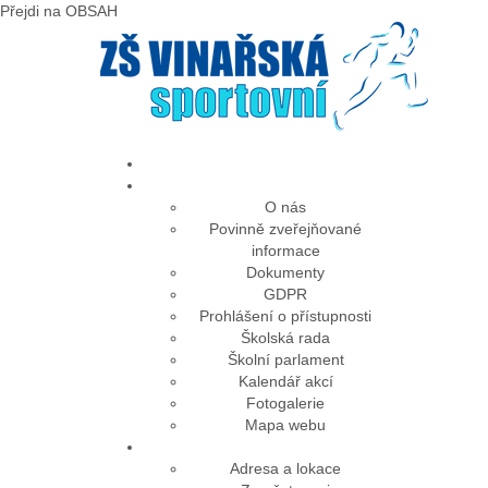
Předchozí
Předchozí
Následující
Následující
Přejdi na OBSAH
rok
měsíc
rok
měsíc
O nás
Povinně zveřejňované
informace
Dokumenty
GDPR
Prohlášení o přístupnosti
Školská rada
Školní parlament
Kalendář akcí
Fotogalerie
Mapa webu
Adresa a lokace