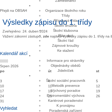
Zaměstnanci
Přejdi na OBSAH
Organizace školního roku
Třídy
Výsledky zápisu do 1. třídy
Přípravná třída
Školní družina
Školní klubovna
Zveřejněno: 24. duben 2024
Plán akcí
Vážení zákonní zástupci,
zde
najdete výsledky zápisu do 1. třídy na 
Školní řád
Zájmové kroužky
Ke stažení
Kalendář akcí
Informace pro strávníky
Objednávky obědů
Srpen 2026
Jídelníček
po
út
st
Školní sociální pracovník
3
4
5
Metodik prevence
10
11
12
Výchovný poradce
17
18
19
Enviromentální výchova
24
25
26
Kariérové poradenství
31
K pronájmu
Vyhledat
Poradenská zařízení