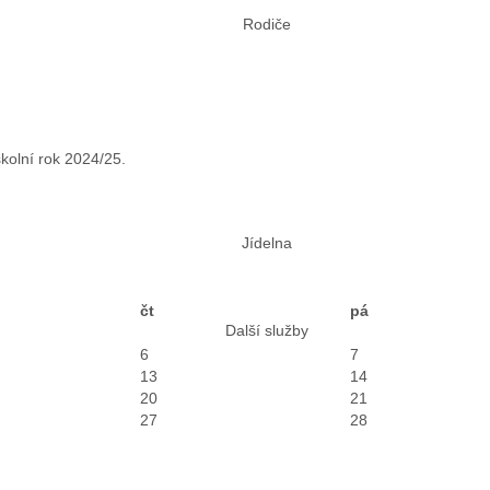
Rodiče
školní rok 2024/25.
Jídelna
čt
pá
Další služby
6
7
13
14
20
21
27
28