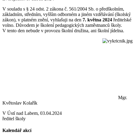
V souladu s § 24 odst. 2 zákona č. 561/2004 Sb. o předškolním,
základním, středním, vyšším odborném a jiném vzdělávání (školský
zákon), v platném znění, vyhlašuji na den
7. května 2024
ředitelské
volno. Důvodem je školení pedagogických zaměstnanců školy.
V tento den nebude v provozu školní družina, ani školní jídelna.
Mgr.
Květoslav Kolařík
V Ústí nad Labem, 03.04.2024
ředitel školy
Kalendář akcí