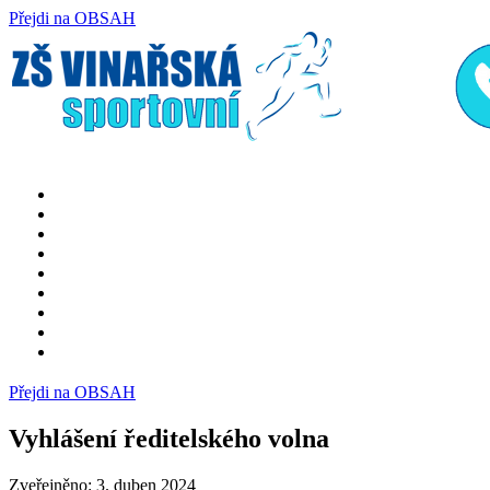
Přejdi na OBSAH
rok
měsíc
rok
měsíc
Přejdi na OBSAH
Vyhlášení ředitelského volna
Zveřejněno: 3. duben 2024