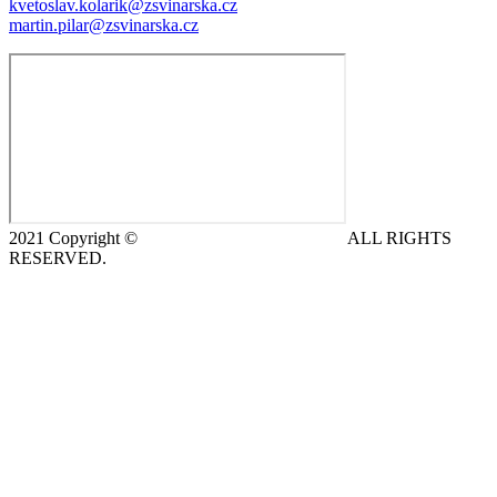
kvetoslav.kolarik@zsvinarska.cz
martin.pilar@zsvinarska.cz
2021 Copyright ©
DeCe COMPUTERS s.r.o.
ALL RIGHTS
RESERVED.