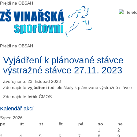
Předchozí
Předchozí
Následující
Následující
Přejdi na OBSAH
rok
měsíc
rok
měsíc
Přejdi na OBSAH
Vyjádření k plánované stávce
výstražné stávce 27.11. 2023
Zveřejněno: 23. listopad 2023
Zde najdete
vyjádření
ředitele školy k plánované výstražné stávce.
Zde najdete
leták
ČMOS.
Kalendář akcí
Srpen 2026
po
út
st
čt
pá
so
ne
1
2
3
4
5
6
7
8
9