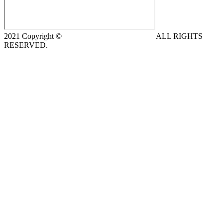
2021 Copyright ©
DeCe COMPUTERS s.r.o.
ALL RIGHTS
RESERVED.