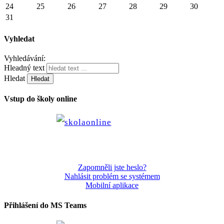
24
25
26
27
28
29
30
31
Vyhledat
Vyhledávání:
Hleadný text
Hledat
Vstup do školy online
Zapomněli jste heslo?
Nahlásit problém se systémem
Mobilní aplikace
Přihlášení do MS Teams