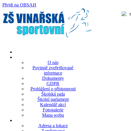
Přejdi na OBSAH
rok
měsíc
rok
měsíc
O nás
Povinně zveřejňované
informace
Dokumenty
GDPR
Prohlášení o přístupnosti
Školská rada
Školní parlament
Kalendář akcí
Fotogalerie
Mapa webu
Adresa a lokace
Zaměstnanci