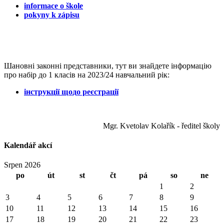
informace o škole
pokyny k zápisu
Шановні законні представники, тут ви знайдете інформацію
про набір до 1 класів на 2023/24 навчальний рік:
інструкції щодо реєстрації
Mgr. Kvetolav Kolařík - ředitel školy
Kalendář akcí
Srpen 2026
po
út
st
čt
pá
so
ne
1
2
3
4
5
6
7
8
9
10
11
12
13
14
15
16
17
18
19
20
21
22
23