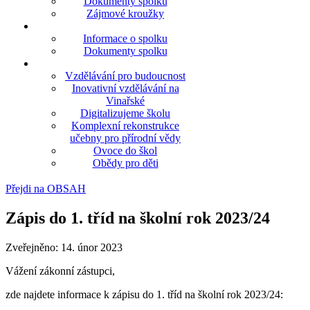
Dokumenty spolku
Zájmové kroužky
Informace o spolku
Dokumenty spolku
Vzdělávání pro budoucnost
Inovativní vzdělávání na
Vinařské
Digitalizujeme školu
Komplexní rekonstrukce
učebny pro přírodní vědy
Ovoce do škol
Obědy pro děti
Přejdi na OBSAH
Zápis do 1. tříd na školní rok 2023/24
Zveřejněno: 14. únor 2023
Vážení zákonní zástupci,
zde najdete informace k zápisu do 1. tříd na školní rok 2023/24: