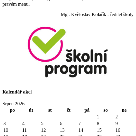
pravém menu.
Mgr. Květoslav Kolařík - ředitel školy
Kalendář akcí
Srpen 2026
po
út
st
čt
pá
so
ne
1
2
3
4
5
6
7
8
9
10
11
12
13
14
15
16