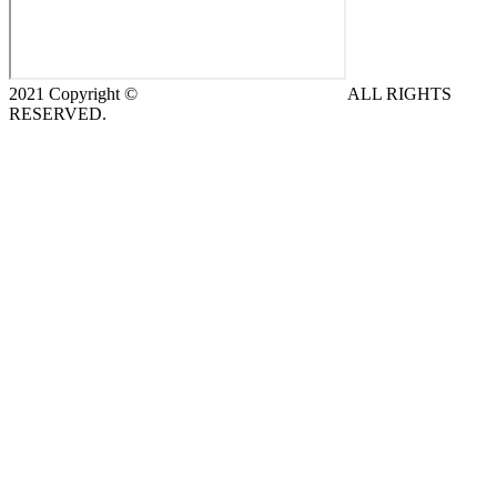
2021 Copyright ©
DeCe COMPUTERS s.r.o.
ALL RIGHTS
RESERVED.