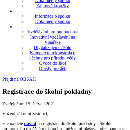
Dokumenty spolku
Zájmové kroužky
Informace o spolku
Dokumenty spolku
Vzdělávání pro budoucnost
Inovativní vzdělávání na
Vinařské
Digitalizujeme školu
Komplexní rekonstrukce
učebny pro přírodní vědy
Ovoce do škol
Obědy pro děti
Přejdi na OBSAH
Registrace do školní pokladny
Zveřejněno: 15. červen 2021
Vážení zákonní zástupci,
zde najdete
návod
na registraci do školní pokladny - Školní
program. Po úspěšné registraci se můžete přihlašovat přes banner v