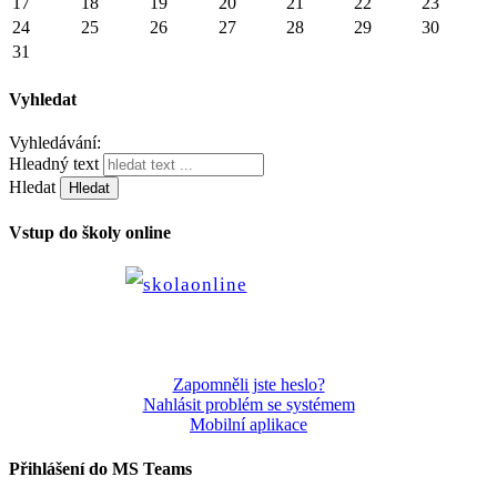
17
18
19
20
21
22
23
24
25
26
27
28
29
30
31
Vyhledat
Vyhledávání:
Hleadný text
Hledat
Vstup do školy online
Zapomněli jste heslo?
Nahlásit problém se systémem
Mobilní aplikace
Přihlášení do MS Teams