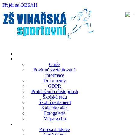
Přejdi na OBSAH
rok
měsíc
rok
měsíc
O nás
Povinně zveřejňované
informace
Dokumenty
GDPR
Prohlášení o přístupnosti
Školská rada
Školní parlament
Kalendář akcí
Fotogalerie
Mapa webu
Adresa a lokace
Zaměstnanci