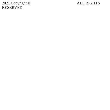
2021 Copyright ©
DeCe COMPUTERS s.r.o.
ALL RIGHTS
RESERVED.