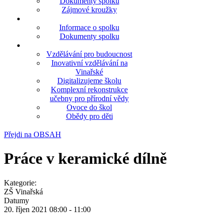
Dokumenty spolku
Zájmové kroužky
Informace o spolku
Dokumenty spolku
Vzdělávání pro budoucnost
Inovativní vzdělávání na
Vinařské
Digitalizujeme školu
Komplexní rekonstrukce
učebny pro přírodní vědy
Ovoce do škol
Obědy pro děti
Přejdi na OBSAH
Práce v keramické dílně
Kategorie:
ZŠ Vinařská
Datumy
20. říjen 2021
08:00
-
11:00