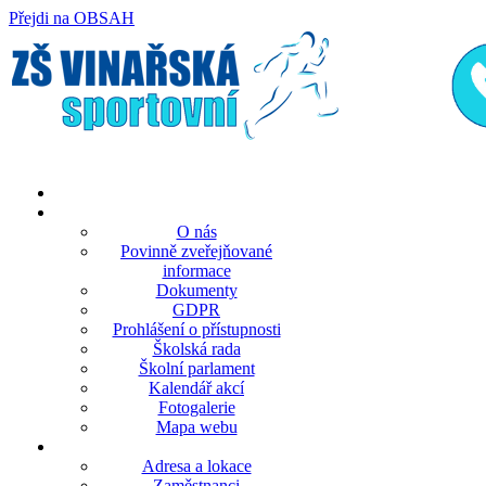
Přejdi na OBSAH
rok
měsíc
rok
měsíc
O nás
Povinně zveřejňované
informace
Dokumenty
GDPR
Prohlášení o přístupnosti
Školská rada
Školní parlament
Kalendář akcí
Fotogalerie
Mapa webu
Adresa a lokace
Zaměstnanci