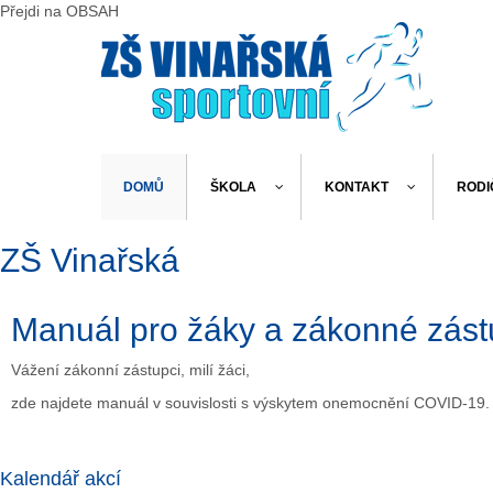
Předchozí
Předchozí
Následující
Následující
Přejdi na OBSAH
rok
měsíc
rok
měsíc
DOMŮ
ŠKOLA
KONTAKT
RODI
ZŠ Vinařská
Manuál pro žáky a zákonné zás
Vážení zákonní zástupci, milí žáci,
zde najdete
manuál
v souvislosti s výskytem onemocnění COVID-19.
Kalendář akcí