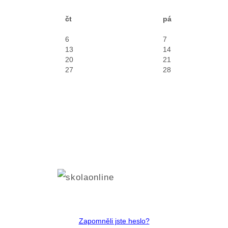
čt
pá
6
7
13
14
20
21
27
28
Zapomněli jste heslo?