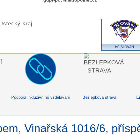
gdpr-po@metropolnet.cz
Podpora inkluzivního vzdělávání
Bezlepková strava
E
bem, Vinařská 1016/6, přís