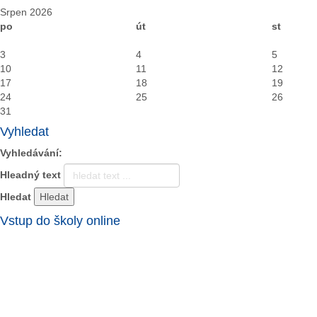
Srpen 2026
po
út
st
3
4
5
10
11
12
17
18
19
24
25
26
31
Vyhledat
Vyhledávání:
Hleadný text
Hledat
Vstup do školy online