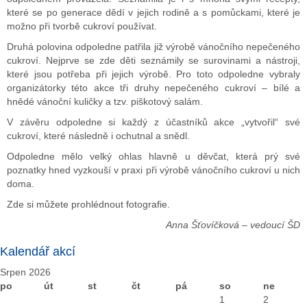
které se po generace dědí v jejich rodině a s pomůckami, které je
možno při tvorbě cukroví používat.
Druhá polovina odpoledne patřila již výrobě vánočního nepečeného
cukroví. Nejprve se zde děti seznámily se surovinami a nástroji,
které jsou potřeba při jejich výrobě. Pro toto odpoledne vybraly
organizátorky této akce tři druhy nepečeného cukroví – bílé a
hnědé vánoční kuličky a tzv. piškotový salám.
V závěru odpoledne si každý z účastníků akce „vytvořil“ své
cukroví, které následně i ochutnal a snědl.
Odpoledne mělo velký ohlas hlavně u děvčat, která prý své
poznatky hned vyzkouší v praxi při výrobě vánočního cukroví u nich
doma.
Zde si můžete prohlédnout fotografie.
Anna Šťovíčková – vedoucí ŠD
Kalendář akcí
Srpen 2026
po
út
st
čt
pá
so
ne
1
2