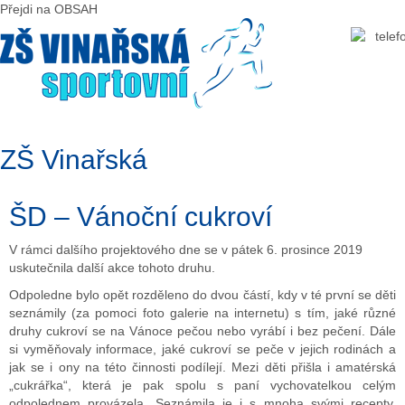
Předchozí
Předchozí
Následující
Následující
Přejdi na OBSAH
rok
měsíc
rok
měsíc
ZŠ Vinařská
ŠD – Vánoční cukroví
V rámci dalšího projektového dne se v pátek 6. prosince 2019
uskutečnila další akce tohoto druhu.
Odpoledne bylo opět rozděleno do dvou částí, kdy v té první se děti
seznámily (za pomoci foto galerie na internetu) s tím, jaké různé
druhy cukroví se na Vánoce pečou nebo vyrábí i bez pečení. Dále
si vyměňovaly informace, jaké cukroví se peče v jejich rodinách a
jak se i ony na této činnosti podílejí. Mezi děti přišla i amatérská
„cukrářka“, která je pak spolu s paní vychovatelkou celým
odpolednem provázela. Seznámila je i s mnoha svými recepty,