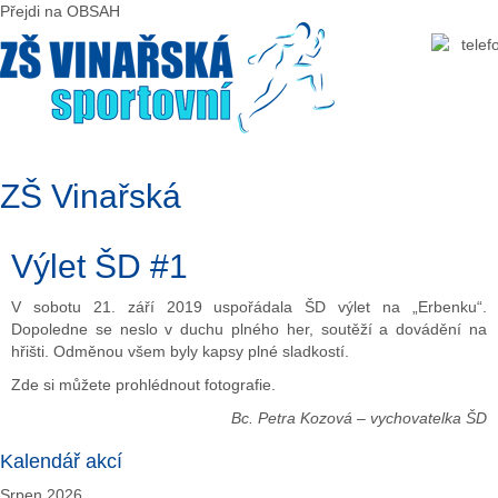
Předchozí
Předchozí
Následující
Následující
Přejdi na OBSAH
rok
měsíc
rok
měsíc
ZŠ Vinařská
Výlet ŠD #1
V sobotu 21. září 2019 uspořádala ŠD výlet na „Erbenku“.
Dopoledne se neslo v duchu plného her, soutěží a dovádění na
hřišti. Odměnou všem byly kapsy plné sladkostí.
Zde si můžete prohlédnout fotografie.
Bc. Petra Kozová – vychovatelka ŠD
Kalendář akcí
Srpen 2026