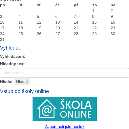
po
út
st
čt
pá
so
ne
1
2
3
4
5
6
7
8
9
10
11
12
13
14
15
16
17
18
19
20
21
22
23
24
25
26
27
28
29
30
31
Vyhledat
Vyhledávání:
Hleadný text
Hledat
Vstup do školy online
Zapomněli jste heslo?