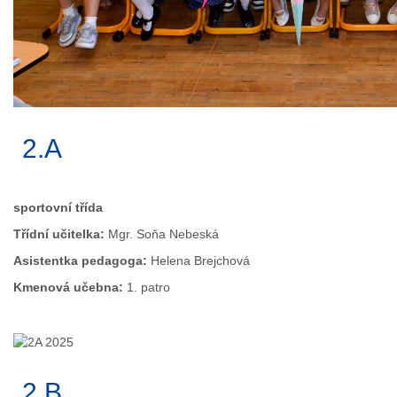
2.A
sportovní třída
Třídní učitelka:
Mgr. Soňa Nebeská
Asistentka pedagoga:
Helena Brejchová
Kmenová učebna:
1. patro
2.B