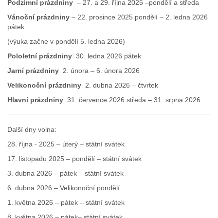
Podzimní
prázdniny
– 27. a 29. října 2025 –pondělí a středa
Vánoční
prázdniny
– 22. prosince 2025 pondělí – 2. ledna 2026
pátek
(výuka začne v pondělí 5. ledna 2026)
Pololetní
prázdniny
30. ledna 2026 pátek
Jarní
prázdniny
2. února – 6. února 2026
Velikonoční
prázdniny
2. dubna 2026 – čtvrtek
Hlavní
prázdniny
31. července 2026 středa – 31. srpna 2026
Další dny volna:
28. října - 2025 – úterý – státní svátek
17. listopadu 2025 – pondělí – státní svátek
3. dubna 2026 – pátek – státní svátek
6. dubna 2026 – Velikonoční pondělí
1. května 2026 – pátek – státní svátek
8. května 2026 – pátek– státní svátek