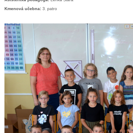
Kmenová učebna:
3. patro