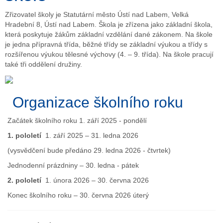
Zřizovatel školy je Statutární město Ústí nad Labem, Velká
Hradební 8, Ústí nad Labem. Škola je zřízena jako základní škola,
která poskytuje žákům základní vzdělání dané zákonem. Na škole
je jedna přípravná třída, běžné třídy se základní výukou a třídy s
rozšířenou výukou tělesné výchovy (4. – 9. třída). Na škole pracují
také tři oddělení družiny.
Organizace školního roku
Začátek školního roku 1. září 2025 - pondělí
1. pololetí
1. září 2025 – 31. ledna 2026
(vysvědčení bude předáno 29. ledna 2026 - čtvrtek)
Jednodenní prázdniny – 30. ledna - pátek
2. pololetí
1. února 2026 – 30. června 2026
Konec školního roku – 30. června 2026 úterý