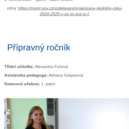
zdroj:
https://msmt.gov.cz/vzdelavani/organizace-skolniho-roku-
2024-2025-v-zs-ss-zus-a-1
Přípravný ročník
Třídní učitelka:
Alexandra Fučová
Asistentka pedagoga:
Adriana Gulyasová
Kmenová učebna:
1. patro