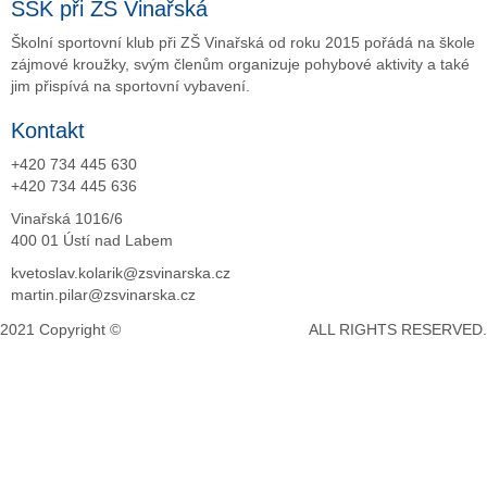
ŠSK při ZŠ Vinařská
Školní sportovní klub při ZŠ Vinařská od roku 2015 pořádá na škole
zájmové kroužky, svým členům organizuje pohybové aktivity a také
jim přispívá na sportovní vybavení.
Kontakt
+420 734 445 630
+420 734 445 636
Vinařská 1016/6
400 01 Ústí nad Labem
kvetoslav.kolarik@zsvinarska.cz
martin.pilar@zsvinarska.cz
2021 Copyright ©
DeCe COMPUTERS s.r.o.
ALL RIGHTS RESERVED.