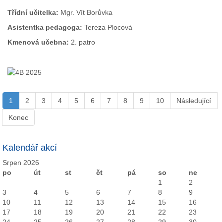
Třídní učitelka:
Mgr. Vít Borůvka
Asistentka pedagoga:
Tereza Plocová
Kmenová učebna:
2. patro
1
2
3
4
5
6
7
8
9
10
Následující
Konec
Kalendář akcí
Srpen 2026
po
út
st
čt
pá
so
ne
1
2
3
4
5
6
7
8
9
10
11
12
13
14
15
16
17
18
19
20
21
22
23
24
25
26
27
28
29
30