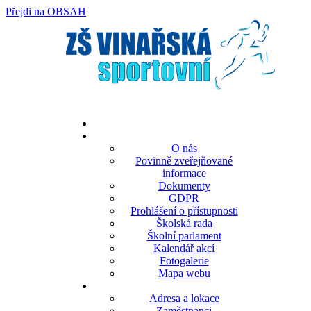
Přejdi na OBSAH
rok
měsíc
rok
měsíc
O nás
Povinně zveřejňované
informace
Dokumenty
GDPR
Prohlášení o přístupnosti
Školská rada
Školní parlament
Kalendář akcí
Fotogalerie
Mapa webu
Adresa a lokace
Zaměstnanci