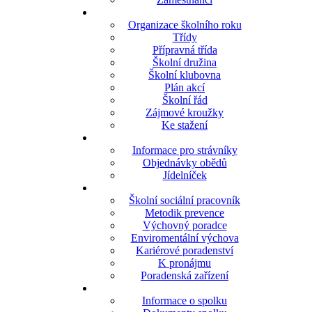
Organizace školního roku
Třídy
Přípravná třída
Školní družina
Školní klubovna
Plán akcí
Školní řád
Zájmové kroužky
Ke stažení
Informace pro strávníky
Objednávky obědů
Jídelníček
Školní sociální pracovník
Metodik prevence
Výchovný poradce
Enviromentální výchova
Kariérové poradenství
K pronájmu
Poradenská zařízení
Informace o spolku