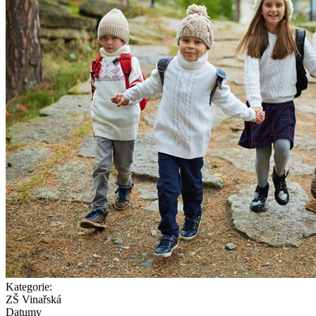
Kategorie:
ZŠ Vinařská
Datumy