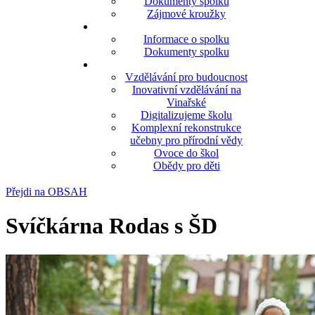
Dokumenty spolku
Zájmové kroužky
Informace o spolku
Dokumenty spolku
Vzdělávání pro budoucnost
Inovativní vzdělávání na
Vinařské
Digitalizujeme školu
Komplexní rekonstrukce
učebny pro přírodní vědy
Ovoce do škol
Obědy pro děti
Přejdi na OBSAH
Svíčkárna Rodas s ŠD