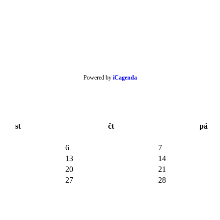
Powered by
iCagenda
st
čt
pá
6
7
13
14
20
21
27
28