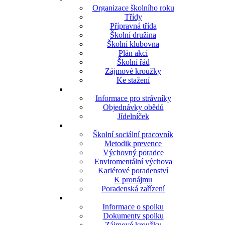
Organizace školního roku
Třídy
Přípravná třída
Školní družina
Školní klubovna
Plán akcí
Školní řád
Zájmové kroužky
Ke stažení
Informace pro strávníky
Objednávky obědů
Jídelníček
Školní sociální pracovník
Metodik prevence
Výchovný poradce
Enviromentální výchova
Kariérové poradenství
K pronájmu
Poradenská zařízení
Informace o spolku
Dokumenty spolku
Zájmové kroužky