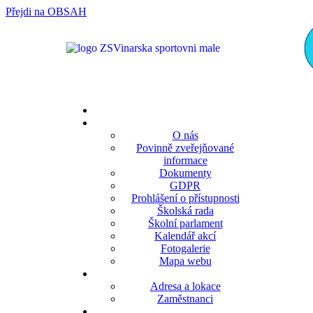
Přejdi na OBSAH
rok
měsíc
rok
měsíc
O nás
Povinně zveřejňované
informace
Dokumenty
GDPR
Prohlášení o přístupnosti
Školská rada
Školní parlament
Kalendář akcí
Fotogalerie
Mapa webu
Adresa a lokace
Zaměstnanci