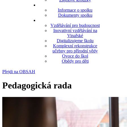
Informace o spolku
Dokumenty spolku
Vzdělávání pro budoucnost
Inovativní vzdělávání na
Vinařské
Digitalizujeme školu
Komplexní rekonstrukce
učebny pro přírodní vědy
Ovoce do škol
Obědy pro děti
Přejdi na OBSAH
Pedagogická rada