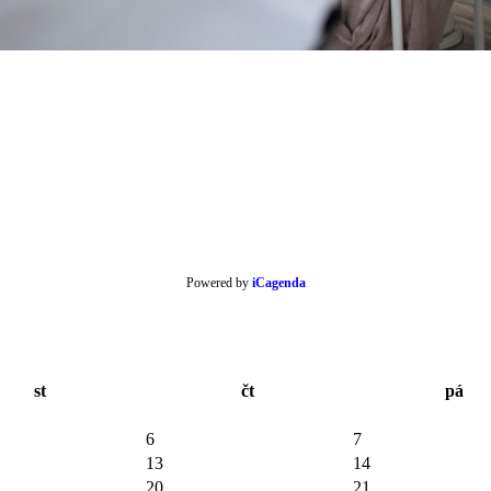
Powered by
iCagenda
st
čt
pá
6
7
13
14
20
21